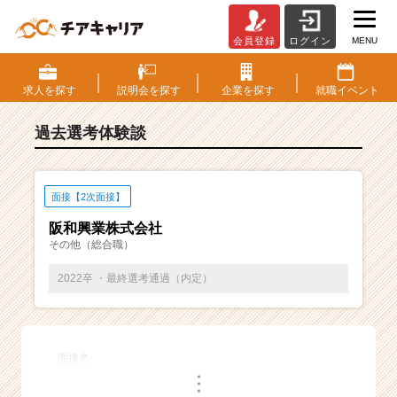
MENU
会員登録
ログイン
E
S・
選
求人を
探す
説明会を
探す
企業を
探す
就職
イベント
考
体
過去選考体験談
験
談
一
覧
面接【2次面接】
|
阪和興業株式会社
ベ
その他（総合職）
ン
チ
2022卒 ・最終選考通過（内定）
ャ
ー・
成
長
面接名
企
・
業
・
・