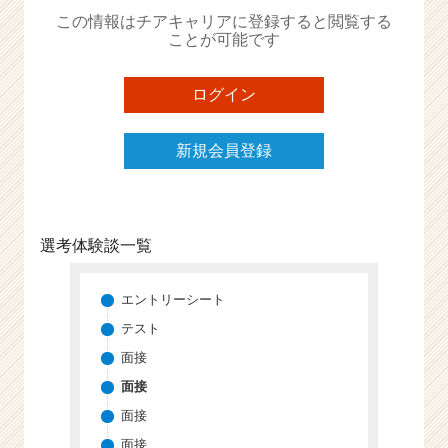
か
この情報はチアキャリアに登録すると閲覧する
ら
ことが可能です
ス
カ
ウ
ログイン
ト
が
新規会員登録
届
く
就
活
サ
選考体験談一覧
イ
ト
チ
エントリーシート
ア
テスト
キ
面接
ャ
リ
面接
ア
面接
（C
面接
h