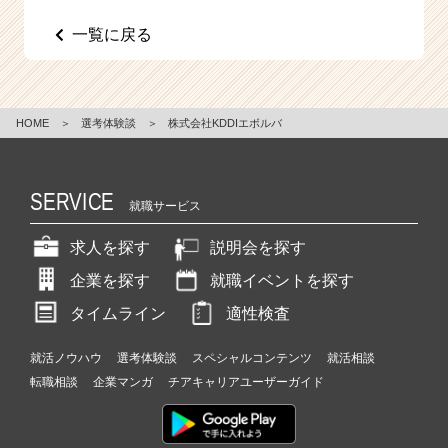
e
一覧に戻る
e
r
C
a
r
HOME
＞
選考体験談
＞
株式会社KDDIエボルバ
e
e
r）
SERVICE
就職サービス
求人を探す
説明会を探す
企業を探す
就職イベントを探す
タイムライン
適性検査
就活ノウハウ
選考体験談
スペシャルコンテンツ
就活相談
転職相談
企業マンガ
チアキャリアユーザーガイド