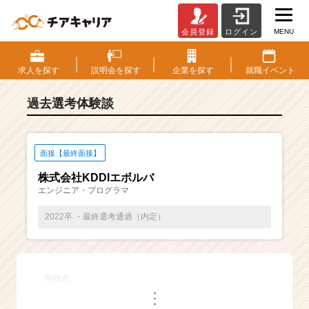
MENU
会員登録
ログイン
E
S・
選
求人を
探す
説明会を
探す
企業を
探す
就職
イベント
考
体
過去選考体験談
験
談
一
覧
面接【最終面接】
|
株式会社KDDIエボルバ
ベ
エンジニア・プログラマ
ン
チ
2022卒 ・最終選考通過（内定）
ャ
ー・
成
長
面接名
企
・
業
・
・