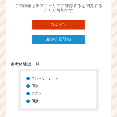
か
この情報はチアキャリアに登録すると閲覧する
ら
ことが可能です
ス
カ
ウ
ログイン
ト
が
新規会員登録
届
く
就
活
サ
選考体験談一覧
イ
ト
チ
エントリーシート
ア
面接
キ
テスト
ャ
リ
面接
ア
（C
h