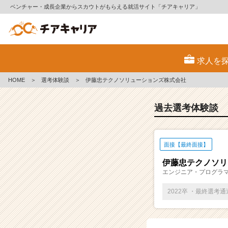
ベンチャー・成長企業からスカウトがもらえる就活サイト「チアキャリア」
E
S・
求人を
選
考
HOME
＞
選考体験談
＞
伊藤忠テクノソリューションズ株式会社
体
験
談
過去選考体験談
一
覧
|
面接【最終面接】
ベ
ン
伊藤忠テクノソリ
チ
エンジニア・プログラ
ャ
ー・
2022卒 ・最終選考
成
長
企