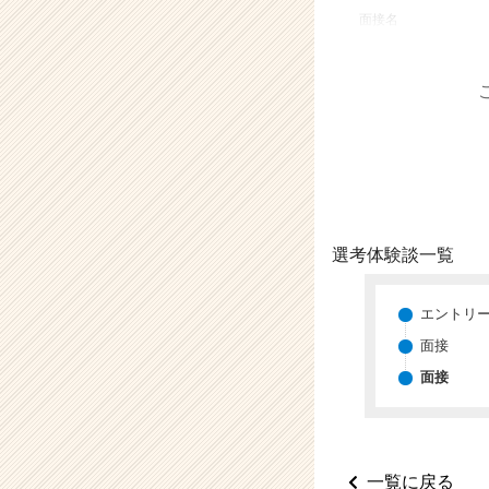
業
面接名
か
ら
ス
カ
ウ
ト
が
届
く
就
選考体験談一覧
活
サ
イ
エントリ
ト
面接
チ
面接
ア
キ
ャ
リ
ア
一覧に戻る