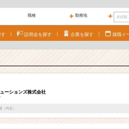
探す
説明会を
探す
企業を
探す
就職
イ
ューションズ株式会社
マ
通過（内定）