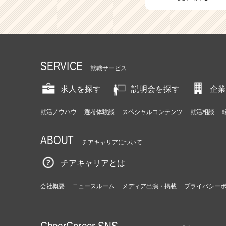
（C
h
e
e
r
C
SERVICE
a
就職サービス
r
e
求人を探す
説明会を探す
企業
e
r）
就活ノウハウ
選考体験談
スペシャルコンテンツ
就活相談
ABOUT
チアキャリアについて
チアキャリアとは
会社概要
ニュースルーム
メディア出演・掲載
プライバシー