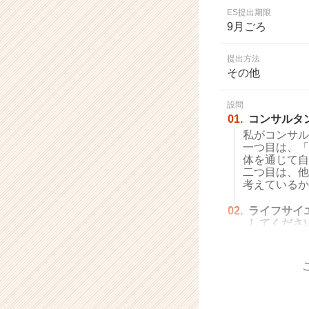
業
ES提出期限
か
9月ごろ
ら
ス
提出方法
カ
その他
ウ
ト
設問
が
01.
コンサルタ
届
私がコンサル
く
一つ目は、「
就
体を通じて自
活
二つ目は、他
サ
考えているか
イ
ト
02.
ライフサイ
してくださ
チ
ア
キ
ャ
リ
ア