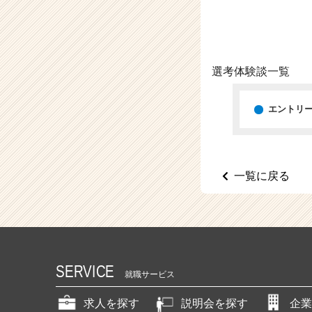
（C
h
e
e
r
選考体験談一覧
C
a
r
エントリ
e
e
r）
一覧に戻る
SERVICE
就職サービス
求人を探す
説明会を探す
企業