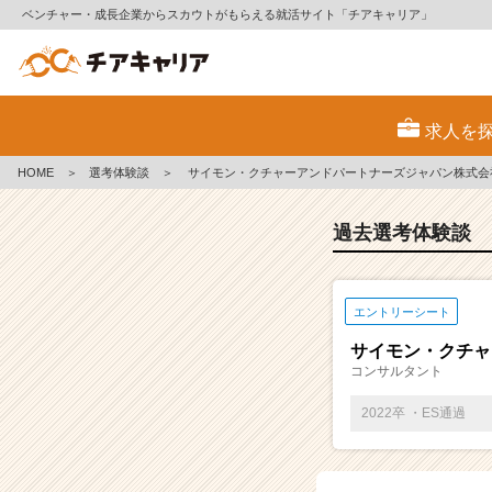
ベンチャー・成長企業からスカウトがもらえる就活サイト「チアキャリア」
E
S・
求人を
選
考
HOME
＞
選考体験談
＞
サイモン・クチャーアンドパートナーズジャパン株式会
体
験
談
過去選考体験談
一
覧
|
エントリーシート
ベ
ン
サイモン・クチャ
チ
コンサルタント
ャ
ー・
2022卒 ・ES通過
成
長
企