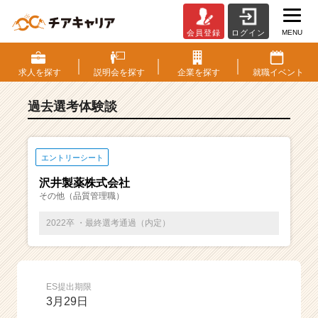
MENU
会員登録
ログイン
E
S・
選
求人を
探す
説明会を
探す
企業を
探す
就職
イベント
考
体
過去選考体験談
験
談
一
覧
エントリーシート
|
沢井製薬株式会社
ベ
その他（品質管理職）
ン
チ
2022卒 ・最終選考通過（内定）
ャ
ー・
成
長
ES提出期限
企
3月29日
業