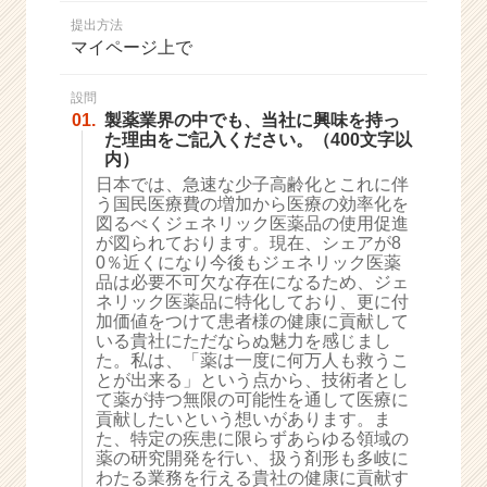
か
提出方法
ら
マイページ上で
ス
カ
ウ
設問
01.
製薬業界の中でも、当社に興味を持っ
ト
た理由をご記入ください。（400文字以
が
内）
届
日本では、急速な少子高齢化とこれに伴
く
う国民医療費の増加から医療の効率化を
就
図るべくジェネリック医薬品の使用促進
活
が図られております。現在、シェアが8
サ
0％近くになり今後もジェネリック医薬
イ
品は必要不可欠な存在になるため、ジェ
ネリック医薬品に特化しており、更に付
ト
加価値をつけて患者様の健康に貢献して
チ
いる貴社にただならぬ魅力を感じまし
ア
た。私は、「薬は一度に何万人も救うこ
キ
とが出来る」という点から、技術者とし
ャ
て薬が持つ無限の可能性を通して医療に
リ
貢献したいという想いがあります。ま
た、特定の疾患に限らずあらゆる領域の
ア
薬の研究開発を行い、扱う剤形も多岐に
（C
わたる業務を行える貴社の健康に貢献す
h