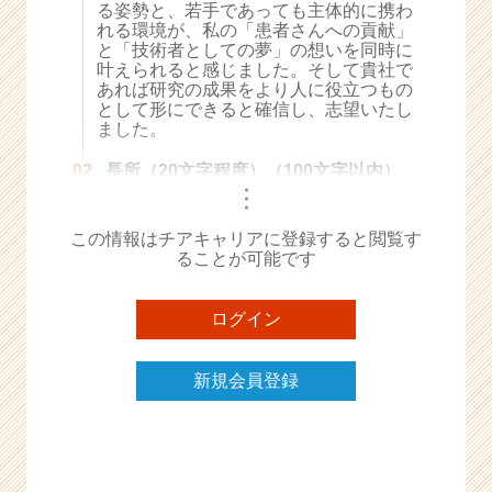
る姿勢と、若手であっても主体的に携わ
e
れる環境が、私の「患者さんへの貢献」
e
と「技術者としての夢」の想いを同時に
r
叶えられると感じました。そして貴社で
あれば研究の成果をより人に役立つもの
C
として形にできると確信し、志望いたし
a
ました。
r
e
02.
長所（20文字程度）（100文字以内）
e
・
・
r）
・
この情報はチアキャリアに登録すると閲覧す
ることが可能です
ログイン
新規会員登録