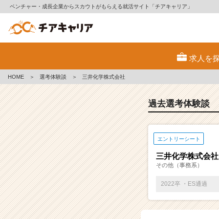
ベンチャー・成長企業からスカウトがもらえる就活サイト「チアキャリア」
E
S・
求人を
選
考
HOME
＞
選考体験談
＞
三井化学株式会社
体
験
談
過去選考体験談
一
覧
|
エントリーシート
ベ
ン
三井化学株式会社
チ
その他（事務系）
ャ
ー・
2022卒 ・ES通過
成
長
企