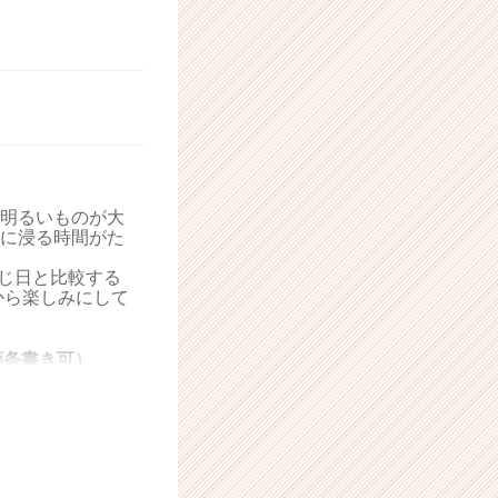
明るいものが大
に浸る時間がた
同じ日と比較する
から楽しみにして
箇条書き可）