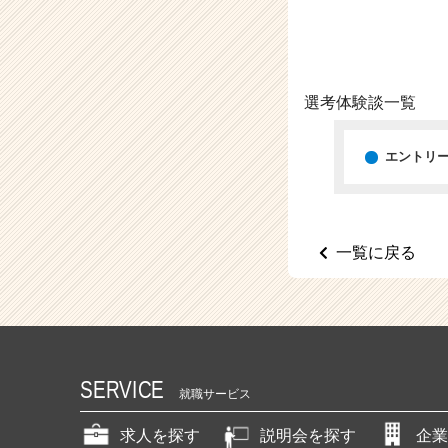
（C
h
e
e
r
選考体験談一覧
C
a
r
エントリ
e
e
r）
一覧に戻る
SERVICE
就職サービス
求人を探す
説明会を探す
企業