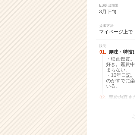
業
ES提出期限
か
3月下旬
ら
ス
提出方法
カ
マイページ上で
ウ
ト
設問
が
01.
趣味・特技
届
・映画鑑賞。
く
好き。鑑賞中
就
まらない。
活
・10年日記
サ
のがすでに楽
イ
いる。
ト
02.
専攻内容ま
チ
ア
キ
ャ
リ
ア