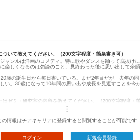
について教えてください。（200文字程度・箇条書き可）
ジャンルは洋画のコメディ。特に歌やダンスを踊って底抜けに
に楽しくなるのは勿論のこと、見終わった後に思い出して余韻
。20歳の誕生日から毎日書いている。まだ2年目だが、去年の
しい。30歳になって10年間の思い出や成長を見返すことを今
たはゼミ・研究室の内容を教えてください。（200文字程度・
・
・
・
この情報はチアキャリアに登録すると閲覧することが可能です
ログイン
新規会員登録