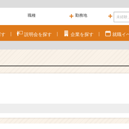
探す
説明会を
探す
企業を
探す
就職
イ