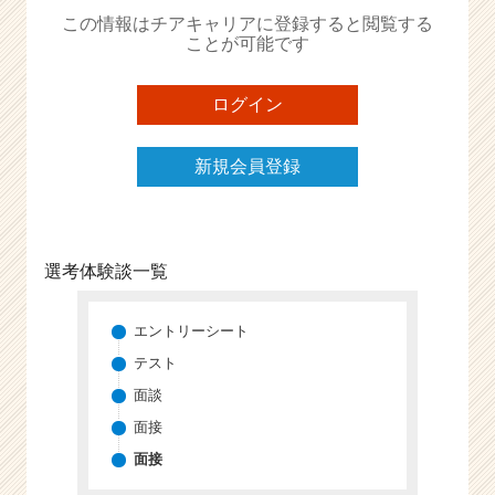
か
この情報はチアキャリアに登録すると閲覧する
ら
ことが可能です
ス
カ
ウ
ログイン
ト
が
新規会員登録
届
く
就
活
サ
選考体験談一覧
イ
ト
チ
エントリーシート
ア
テスト
キ
面談
ャ
リ
面接
ア
面接
（C
h