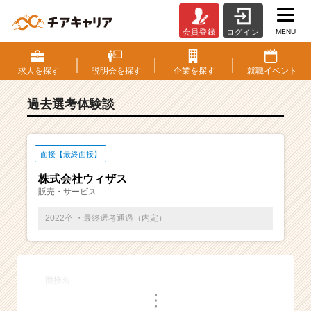
MENU
会員登録
ログイン
E
S・
選
求人を
探す
説明会を
探す
企業を
探す
就職
イベント
考
体
過去選考体験談
験
談
一
覧
面接【最終面接】
|
株式会社ウィザス
ベ
販売・サービス
ン
チ
2022卒 ・最終選考通過（内定）
ャ
ー・
成
長
面接名
企
・
業
・
・