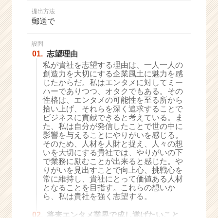
か
提出方法
ら
郵送で
ス
カ
ウ
設問
01.
志望理由
ト
が
私が貴社を志望する理由は、一人一人の
創造力を大切にする企業風土に魅力を感
届
じたからだ。私はエンタメに対してミー
く
ハーでありつつ、オタクでもある。その
就
性格は、エンタメの可能性を至る所から
活
拾い上げ、それらを深く追求することで
サ
ビジネスに貢献できると考えている。ま
イ
た、私は自分が発信したことで世の中に
影響を与えることにやりがいを感じる。
ト
そのため、人材を人財と捉え、人々の想
チ
いを大切にする貴社では、やりがいの下
ア
で業務に励むことが出来ると感じた。や
キ
りがいを見出すことで向上心、挑戦心を
ャ
常に維持し、貴社にとって価値ある人材
リ
となることを目指す。これらの想いか
ら、私は貴社を強く志望する。
ア
（C
02.
将来エンタメ業界で成し遂げたいこと
h