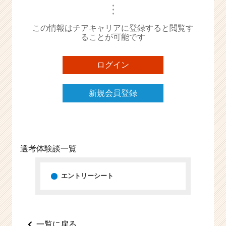
・
e
・
・
e
この情報はチアキャリアに登録すると閲覧す
r
ることが可能です
C
a
r
ログイン
e
e
新規会員登録
r）
選考体験談一覧
エントリーシート
一覧に戻る