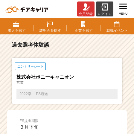
MENU
会員登録
ログイン
E
S・
選
求人を
探す
説明会を
探す
企業を
探す
就職
イベント
考
体
過去選考体験談
験
談
一
覧
エントリーシート
|
株式会社ポニーキャニオン
ベ
営業
ン
チ
2022卒 ・ES通過
ャ
ー・
成
長
ES提出期限
企
３月下旬
業