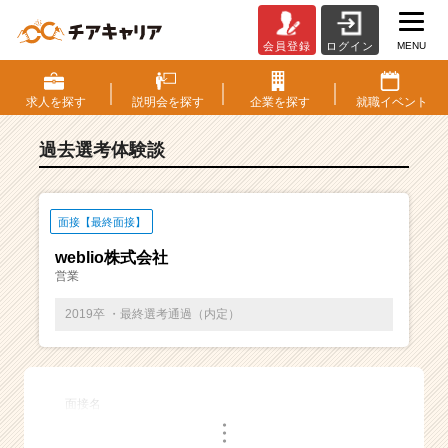
MENU
会員登録
ログイン
E
S・
選
求人を
探す
説明会を
探す
企業を
探す
就職
イベント
考
体
過去選考体験談
験
談
一
覧
面接【最終面接】
|
weblio株式会社
ベ
営業
ン
チ
2019卒 ・最終選考通過（内定）
ャ
ー・
成
長
面接名
企
・
業
・
・