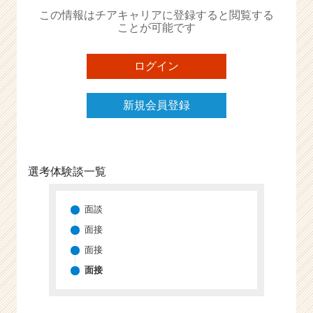
か
この情報はチアキャリアに登録すると閲覧する
ら
ことが可能です
ス
カ
ウ
ログイン
ト
が
新規会員登録
届
く
就
活
サ
選考体験談一覧
イ
ト
チ
面談
ア
面接
キ
面接
ャ
リ
面接
ア
（C
h