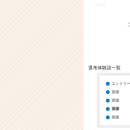
業
面接名
か
ら
ス
カ
ウ
ト
が
届
く
就
選考体験談一覧
活
サ
イ
エントリ
ト
面接
チ
面接
ア
キ
面接
ャ
面接
リ
ア