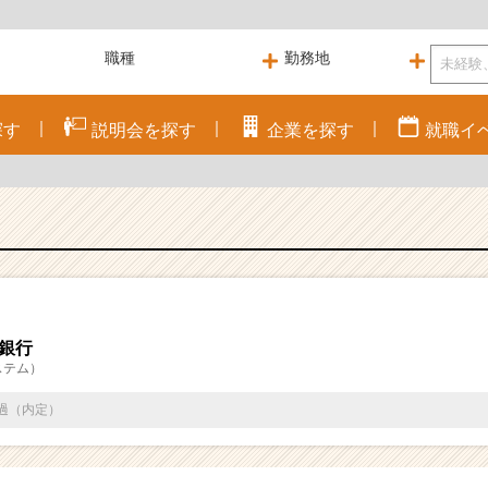
探す
説明会を
探す
企業を
探す
就職
イ
J銀行
ステム）
通過（内定）