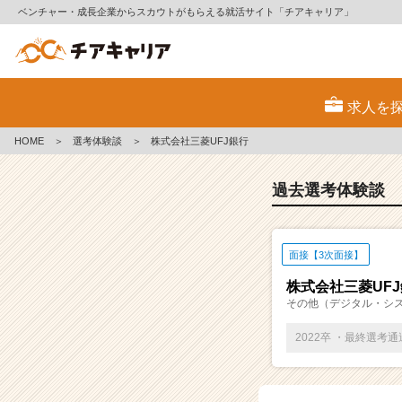
ベンチャー・成長企業からスカウトがもらえる就活サイト「チアキャリア」
E
S・
求人を
選
考
HOME
＞
選考体験談
＞
株式会社三菱UFJ銀行
体
験
談
過去選考体験談
一
覧
|
面接【3次面接】
ベ
ン
株式会社三菱UF
チ
その他（デジタル・シ
ャ
ー・
2022卒 ・最終選考
成
長
企