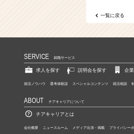
（C
h
e
一覧に戻る
e
r
C
a
r
e
SERVICE
e
就職サービス
r）
求人を探す
説明会を探す
企業
就活ノウハウ
選考体験談
スペシャルコンテンツ
就活相談
ABOUT
チアキャリアについて
チアキャリアとは
会社概要
ニュースルーム
メディア出演・掲載
プライバシー