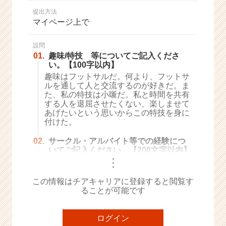
か
提出方法
ら
マイページ上で
ス
カ
ウ
設問
01.
趣味/特技 等についてご記入くださ
ト
い。【100字以内】
が
趣味はフットサルだ。何より、フットサ
届
ルを通して人と交流するのが好きだ。ま
く
た、私の特技は小噺だ。私と時間を共有
就
する人を退屈させたくない、楽しませて
活
あげたいという思いからこの特技を身に
サ
付けた。
イ
ト
02.
サークル・アルバイト等での経験につ
いてご記入ください。【200文字以内】
チ
・
ア
・
・
キ
この情報はチアキャリアに登録すると閲覧す
ャ
ることが可能です
リ
ア
（C
ログイン
h