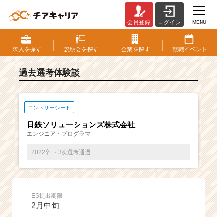
MENU
会員登録
ログイン
E
S・
選
求人を
探す
説明会を
探す
企業を
探す
就職
イベント
考
体
過去選考体験談
験
談
一
覧
エントリーシート
|
日鉄ソリューションズ株式会社
ベ
エンジニア・プログラマ
ン
チ
2022卒 ・3次選考通過
ャ
ー・
成
長
ES提出期限
企
2月中旬
業