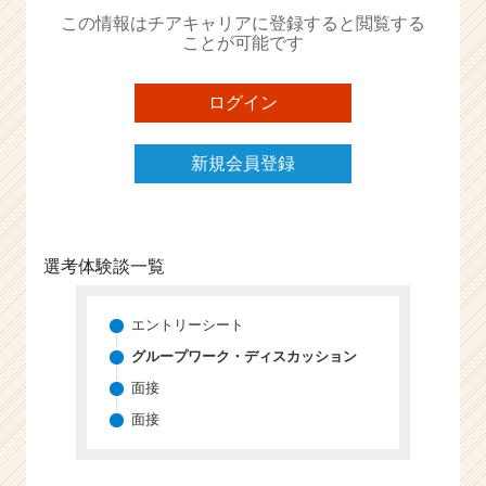
か
この情報はチアキャリアに登録すると閲覧する
ら
ことが可能です
ス
カ
ウ
ログイン
ト
が
新規会員登録
届
く
就
活
サ
選考体験談一覧
イ
ト
チ
エントリーシート
ア
グループワーク・ディスカッション
キ
面接
ャ
リ
面接
ア
（C
h