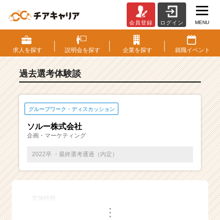
MENU
会員登録
ログイン
E
S・
選
求人を
探す
説明会を
探す
企業を
探す
就職
イベント
考
体
過去選考体験談
験
談
一
覧
グループワーク・ディスカッション
|
ソルー株式会社
ベ
企画・マーケティング
ン
チ
2022卒 ・最終選考通過（内定）
ャ
ー・
成
長
実施時期
企
・
業
・
・