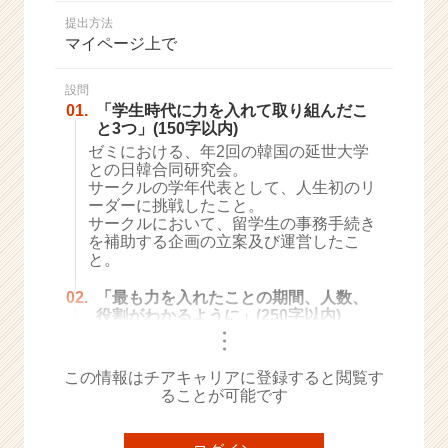
か
提出方法
ら
マイページ上で
ス
カ
ウ
設問
01.
「学生時代に力を入れて取り組んだこ
ト
と3つ」(150字以内)
が
ゼミにおける、年2回の韓国の延世大学
届
との日韓合同研究会。
く
サークルの学年代表として、人生初のリ
就
ーダーに挑戦したこと。
活
サークルにおいて、留学生の事務手続き
サ
を補助する企画の立案及び運営したこ
イ
と。
ト
02.
「最も力を入れたことの期間、人数、
チ
役割がわかるように」(250字以内)
ア
・
キ
・
・
ャ
この情報はチアキャリアに登録すると閲覧す
リ
ることが可能です
ア
（C
h