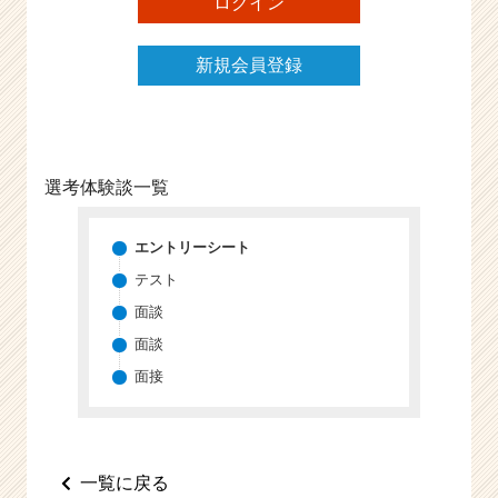
ログイン
e
e
新規会員登録
r
C
a
r
e
e
選考体験談一覧
r）
エントリーシート
テスト
面談
面談
面接
一覧に戻る