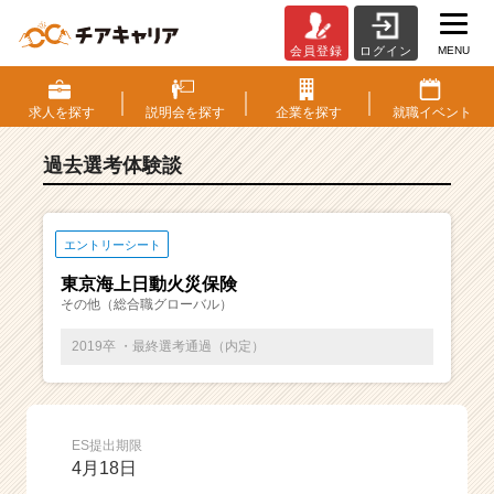
MENU
会員登録
ログイン
E
S・
選
求人を
探す
説明会を
探す
企業を
探す
就職
イベント
考
体
過去選考体験談
験
談
一
覧
エントリーシート
|
東京海上日動火災保険
ベ
その他（総合職グローバル）
ン
チ
2019卒 ・最終選考通過（内定）
ャ
ー・
成
長
ES提出期限
企
4月18日
業