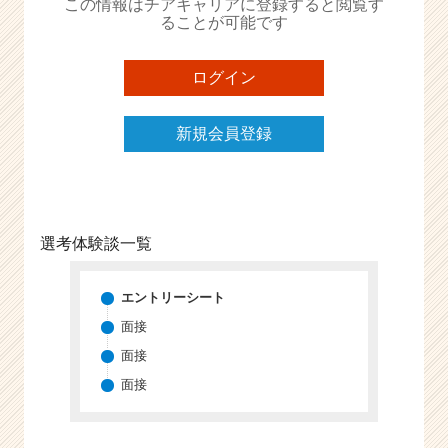
この情報はチアキャリアに登録すると閲覧す
e
ることが可能です
e
r
ログイン
C
a
r
新規会員登録
e
e
r）
選考体験談一覧
エントリーシート
面接
面接
面接