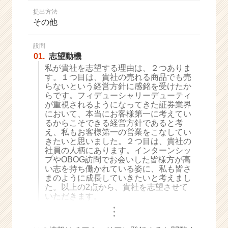
か
提出方法
ら
その他
ス
カ
ウ
設問
01.
志望動機
ト
が
私が貴社を志望する理由は、２つありま
す。１つ目は、貴社の売れる商品でも売
届
らないという経営方針に感銘を受けたか
く
らです。フィデューシャリーデューティ
就
が重視されるようになってきた証券業界
活
において、本当にお客様第一に考えてい
サ
るからこそできる経営方針であると考
イ
え、私もお客様第一の営業をこなしてい
きたいと思いました。２つ目は、貴社の
ト
社員の人柄にあります。インターンシッ
チ
プやOBOG訪問でお会いした皆様方が高
ア
い志を持ち働かれている姿に、私も皆さ
キ
まのように成長していきたいと考えまし
ャ
た。以上の2点から、貴社を志望させて
リ
いただきます。
ア
・
・
・
（C
h