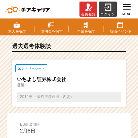
MENU
会員登録
ログイン
E
S・
選
求人を
探す
説明会を
探す
企業を
探す
就職
イベント
考
体
過去選考体験談
験
談
一
覧
エントリーシート
|
いちよし証券株式会社
ベ
営業
ン
チ
2019卒 ・最終選考通過（内定）
ャ
ー・
成
長
ES提出期限
企
2月8日
業