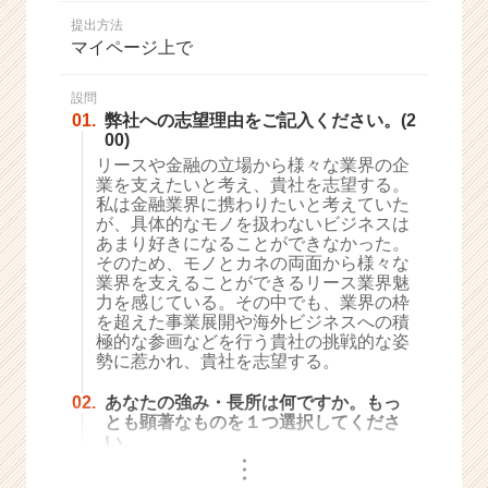
か
提出方法
ら
マイページ上で
ス
カ
ウ
設問
01.
弊社への志望理由をご記入ください。(2
ト
00)
が
リースや金融の立場から様々な業界の企
届
業を支えたいと考え、貴社を志望する。
く
私は金融業界に携わりたいと考えていた
就
が、具体的なモノを扱わないビジネスは
活
あまり好きになることができなかった。
サ
そのため、モノとカネの両面から様々な
イ
業界を支えることができるリース業界魅
力を感じている。その中でも、業界の枠
ト
を超えた事業展開や海外ビジネスへの積
チ
極的な参画などを行う貴社の挑戦的な姿
ア
勢に惹かれ、貴社を志望する。
キ
ャ
02.
あなたの強み・長所は何ですか。もっ
リ
とも顕著なものを１つ選択してくださ
ア
い。
・
（C
・
・
h