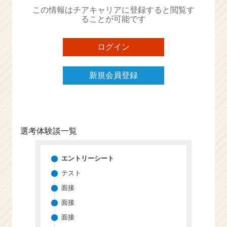
この情報はチアキャリアに登録すると閲覧す
e
ることが可能です
e
r
C
ログイン
a
r
e
新規会員登録
e
r）
選考体験談一覧
エントリーシート
テスト
面接
面接
面接