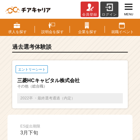
MENU
会員登録
ログイン
E
S・
選
求人を
探す
説明会を
探す
企業を
探す
就職
イベント
考
体
過去選考体験談
験
談
一
覧
エントリーシート
|
三菱HCキャピタル株式会社
ベ
その他（総合職）
ン
チ
2022卒 ・最終選考通過（内定）
ャ
ー・
成
長
ES提出期限
企
3月下旬
業