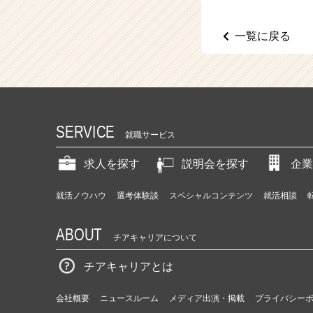
（C
h
e
一覧に戻る
e
r
C
a
r
e
SERVICE
e
就職サービス
r）
求人を探す
説明会を探す
企業
就活ノウハウ
選考体験談
スペシャルコンテンツ
就活相談
ABOUT
チアキャリアについて
チアキャリアとは
会社概要
ニュースルーム
メディア出演・掲載
プライバシー