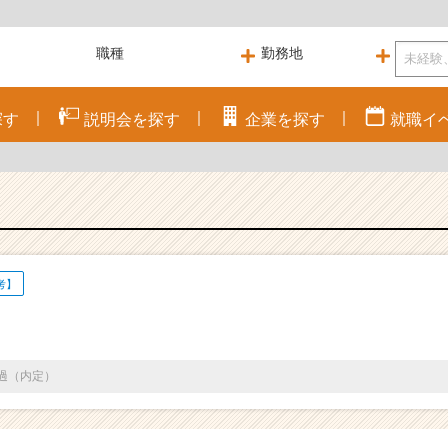
探す
説明会を
探す
企業を
探す
就職
イ
考】
通過（内定）