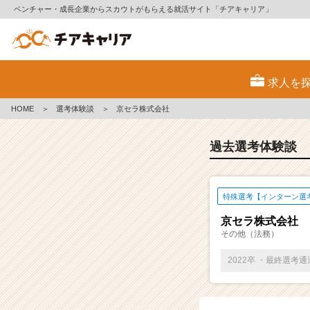
ベンチャー・成長企業からスカウトがもらえる就活サイト「チアキャリア」
E
S・
求人を
選
考
HOME
＞
選考体験談
＞
京セラ株式会社
体
験
談
過去選考体験談
一
覧
|
特殊選考【インターン選
ベ
ン
京セラ株式会社
チ
その他（法務）
ャ
ー・
2022卒 ・最終選考
成
長
企