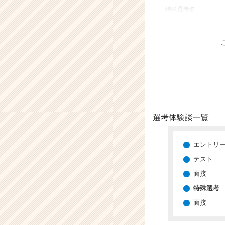
業
特殊選考名
か
ら
ス
カ
ウ
ト
が
届
く
就
選考体験談一覧
活
サ
イ
エントリ
ト
テスト
チ
面接
ア
キ
特殊選考
ャ
面接
リ
ア