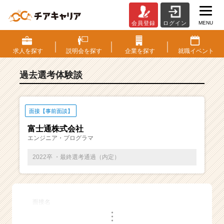
MENU
会員登録
ログイン
E
S・
選
求人を
探す
説明会を
探す
企業を
探す
就職
イベント
考
体
過去選考体験談
験
談
一
覧
面接【事前面談】
|
富士通株式会社
ベ
エンジニア・プログラマ
ン
チ
2022卒 ・最終選考通過（内定）
ャ
ー・
成
長
面接名
企
・
業
・
・