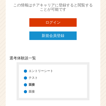
か
この情報はチアキャリアに登録すると閲覧する
ら
ことが可能です
ス
カ
ウ
ログイン
ト
が
新規会員登録
届
く
就
活
サ
選考体験談一覧
イ
ト
チ
エントリーシート
ア
テスト
キ
面接
ャ
リ
面接
ア
（C
h