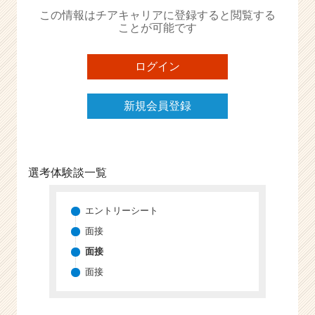
か
この情報はチアキャリアに登録すると閲覧する
ら
ことが可能です
ス
カ
ウ
ログイン
ト
が
新規会員登録
届
く
就
活
サ
選考体験談一覧
イ
ト
チ
エントリーシート
ア
面接
キ
面接
ャ
リ
面接
ア
（C
h