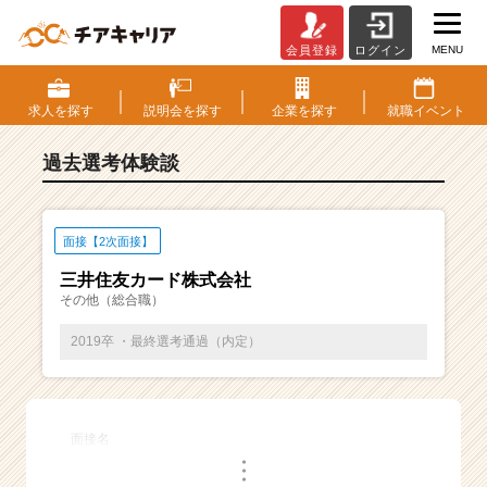
MENU
会員登録
ログイン
E
S・
選
求人を
探す
説明会を
探す
企業を
探す
就職
イベント
考
体
過去選考体験談
験
談
一
覧
面接【2次面接】
|
三井住友カード株式会社
ベ
その他（総合職）
ン
チ
2019卒 ・最終選考通過（内定）
ャ
ー・
成
長
面接名
企
・
業
・
・