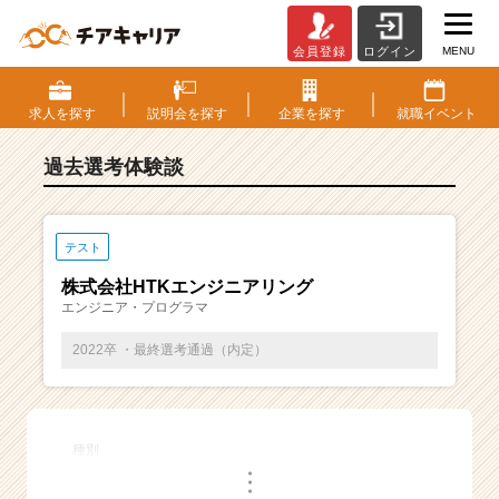
MENU
会員登録
ログイン
E
S・
選
求人を
探す
説明会を
探す
企業を
探す
就職
イベント
考
体
過去選考体験談
験
談
一
覧
テスト
|
株式会社HTKエンジニアリング
ベ
エンジニア・プログラマ
ン
チ
2022卒 ・最終選考通過（内定）
ャ
ー・
成
長
種別
企
・
業
・
・