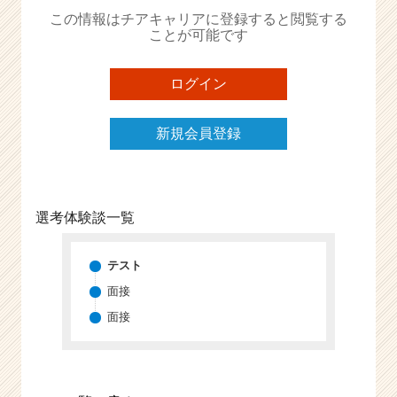
か
この情報はチアキャリアに登録すると閲覧する
ら
ことが可能です
ス
カ
ウ
ログイン
ト
が
新規会員登録
届
く
就
活
サ
選考体験談一覧
イ
ト
チ
テスト
ア
面接
キ
面接
ャ
リ
ア
（C
h