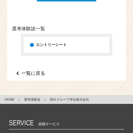
e
e
r
C
選考体験談一覧
a
r
e
エントリーシート
e
r）
一覧に戻る
HOME
＞
選考体験談
＞
国分グループ本社株式会社
SERVICE
就職サービス