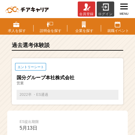
MENU
会員登録
ログイン
E
S・
選
求人を
探す
説明会を
探す
企業を
探す
就職
イベント
考
体
過去選考体験談
験
談
一
覧
エントリーシート
|
国分グループ本社株式会社
ベ
営業
ン
チ
2022卒 ・ES通過
ャ
ー・
成
長
ES提出期限
企
5月13日
業