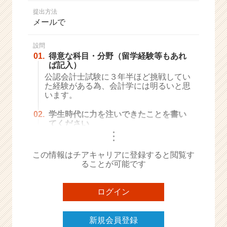
か
提出方法
ら
メールで
ス
カ
ウ
設問
01.
得意な科目・分野（留学経験等もあれ
ト
ば記入）
が
公認会計士試験に３年半ほど挑戦してい
届
た経験がある為、会計学には明るいと思
く
います。
就
活
02.
学生時代に力を注いできたことを書い
サ
てください
イ
・
・
・
ト
チ
この情報はチアキャリアに登録すると閲覧す
ア
ることが可能です
キ
ャ
ログイン
リ
ア
（C
新規会員登録
h