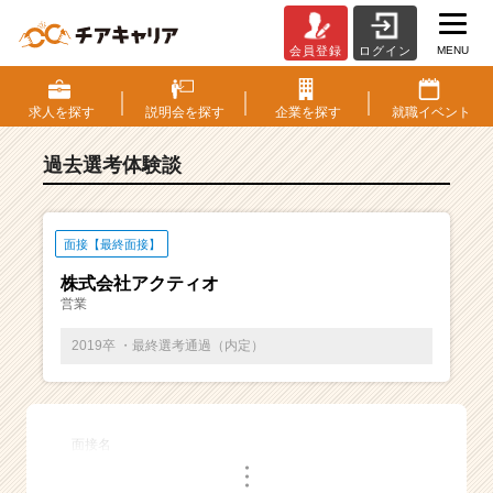
MENU
会員登録
ログイン
E
S・
選
求人を
探す
説明会を
探す
企業を
探す
就職
イベント
考
体
過去選考体験談
験
談
一
覧
面接【最終面接】
|
株式会社アクティオ
ベ
営業
ン
チ
2019卒 ・最終選考通過（内定）
ャ
ー・
成
長
面接名
企
・
業
・
・