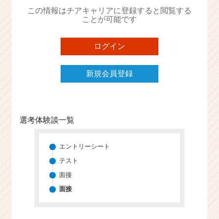
か
この情報はチアキャリアに登録すると閲覧する
ら
ことが可能です
ス
カ
ウ
ログイン
ト
が
新規会員登録
届
く
就
活
サ
選考体験談一覧
イ
ト
チ
エントリーシート
ア
テスト
キ
面接
ャ
リ
面接
ア
（C
h