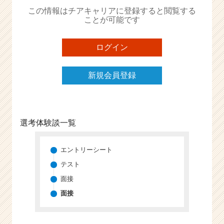
か
この情報はチアキャリアに登録すると閲覧する
ら
ことが可能です
ス
カ
ウ
ログイン
ト
が
新規会員登録
届
く
就
活
サ
選考体験談一覧
イ
ト
チ
エントリーシート
ア
テスト
キ
面接
ャ
リ
面接
ア
（C
h