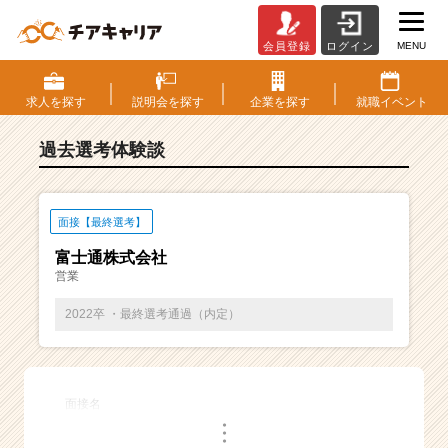
MENU
会員登録
ログイン
E
S・
選
求人を
探す
説明会を
探す
企業を
探す
就職
イベント
考
体
過去選考体験談
験
談
一
覧
面接【最終選考】
|
富士通株式会社
ベ
営業
ン
チ
2022卒 ・最終選考通過（内定）
ャ
ー・
成
長
面接名
企
・
業
・
・