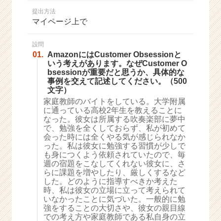
か
提出方法
ら
マイページ上で
ス
カ
ウ
設問
01.
AmazonにはCustomer Obsessionと
ト
いう考えがあります。なぜCustomer O
が
bsessionが重要だと思うか、具体的な
届
事例を交えて記述してください。（500
く
文字）
就
家庭教師のバイトをしている。大学附属
活
に通っている高校2年生を教えることに
サ
なった。彼女は所属する吹奏楽部に夢中
イ
で、勉強を全くしておらず、私が初めて
会った時には全くやる気が感じられなか
ト
った。私は彼女に勉強する習慣が少しで
チ
も身につくよう依頼されていたので、毎
ア
週の宿題をこなしてくれない彼女に、さ
キ
らに課題を増やしたり、厳しくするなど
ャ
した。どのように指導すべきか考えた
リ
時、私は彼女の立場に立って考えられて
いなかったことに気づいた。一般的に勉
ア
強をすることの大切さや、彼女の親目線
（C
での考え方や家庭教師である私自身の立
h