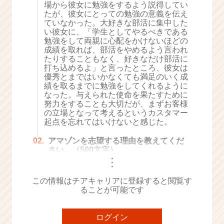
場から彼女に勉強をするよう説得してい
e
たが、彼女にとっての勉強の意義を伝え
e
ていなかった。大好きな部活に集中した
r
い彼女に、「学生としてやるべきである
勉強をして両親に心配をかけないほどの
C
成績を取れば、部活をやめるよう言われ
a
たりすることもなく、好きなだけ部活に
r
打ち込めるよ」と言ったところ、彼女は
e
優秀とまではいかなくても満足のいく成
e
績を取るまでに勉強をしてくれるように
r）
なった。与えられた使命を果たすために
努力をすることも大切だが、まずお客様
の立場となって考えるというカスタマー
起点を忘れてはいけないと感じた。
02.
アマゾンを志望する理由を教えてくだ
さい。（500文字）
・
・
・
この情報はチアキャリアに登録すると閲覧す
ることが可能です
ログイン