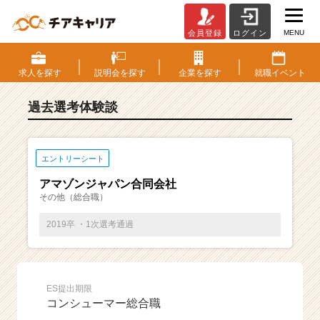
MENU
会員登録
ログイン
E
S・
選
求人を
探す
説明会を
探す
企業を
探す
就職
イベント
考
体
過去選考体験談
験
談
一
覧
エントリーシート
|
アマゾンジャパン合同会社
ベ
その他（総合職）
ン
チ
2019卒 ・1次選考通過
ャ
ー・
成
長
ES提出期限
企
コンシューマー総合職
業