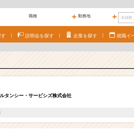
探す
説明会を
探す
企業を
探す
就職
イ
ルタンシー・サービシズ株式会社
過