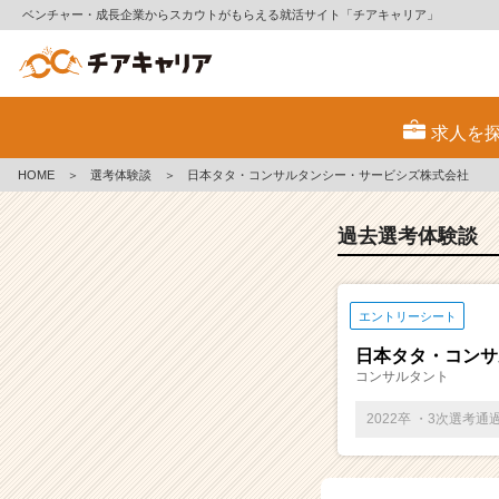
ベンチャー・成長企業からスカウトがもらえる就活サイト「チアキャリア」
E
S・
求人を
選
考
HOME
＞
選考体験談
＞
日本タタ・コンサルタンシー・サービシズ株式会社
体
験
談
過去選考体験談
一
覧
|
エントリーシート
ベ
ン
日本タタ・コンサ
チ
コンサルタント
ャ
ー・
2022卒 ・3次選考通
成
長
企