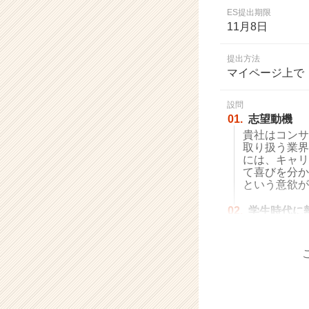
業
ES提出期限
か
11月8日
ら
ス
提出方法
カ
マイページ上で
ウ
ト
設問
が
01.
志望動機
届
貴社はコンサ
く
取り扱う業界
就
には、キャリ
活
て喜びを分か
サ
という意欲が
イ
ト
02.
学生時代に
チ
ア
キ
ャ
リ
ア