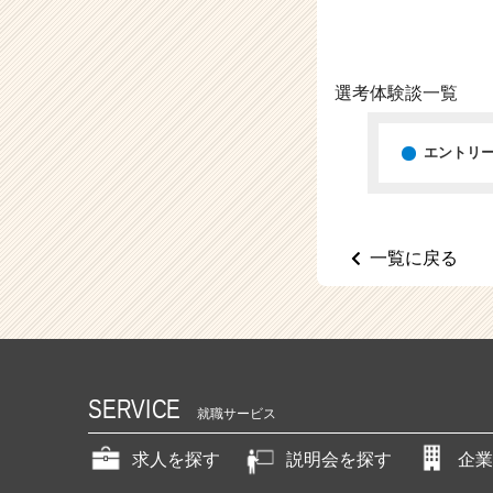
（C
h
e
e
選考体験談一覧
r
C
a
エントリ
r
e
e
r）
一覧に戻る
SERVICE
就職サービス
求人を探す
説明会を探す
企業