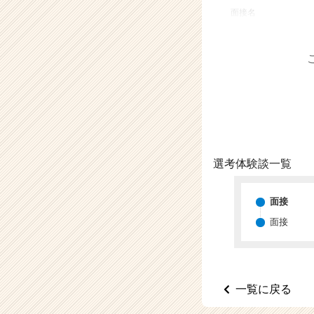
業
面接名
か
ら
ス
カ
ウ
ト
が
届
く
就
選考体験談一覧
活
サ
イ
面接
ト
面接
チ
ア
キ
ャ
リ
一覧に戻る
ア