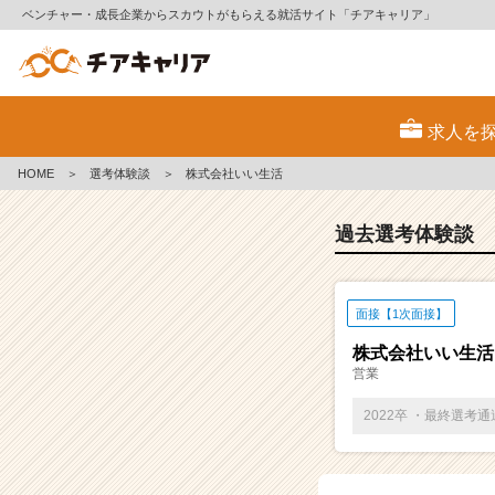
ベンチャー・成長企業からスカウトがもらえる就活サイト「チアキャリア」
E
S・
求人を
選
考
HOME
＞
選考体験談
＞
株式会社いい生活
体
験
談
過去選考体験談
一
覧
|
面接【1次面接】
ベ
ン
株式会社いい生活
チ
営業
ャ
ー・
2022卒 ・最終選考
成
長
企