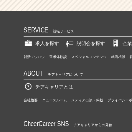
（C
h
e
e
r
SERVICE
就職サービス
C
a
求人を探す
説明会を探す
企業
r
e
e
就活ノウハウ
選考体験談
スペシャルコンテンツ
就活相談
r）
ABOUT
チアキャリアについて
チアキャリアとは
会社概要
ニュースルーム
メディア出演・掲載
プライバシー
CheerCareer SNS
チアキャリアからの発信