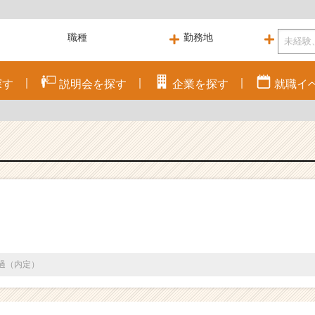
探す
説明会を
探す
企業を
探す
就職
イ
通過（内定）