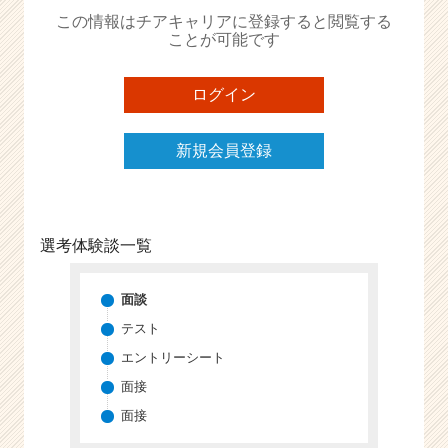
か
この情報はチアキャリアに登録すると閲覧する
ら
ことが可能です
ス
カ
ウ
ログイン
ト
が
新規会員登録
届
く
就
活
サ
選考体験談一覧
イ
ト
チ
面談
ア
テスト
キ
エントリーシート
ャ
リ
面接
ア
面接
（C
h