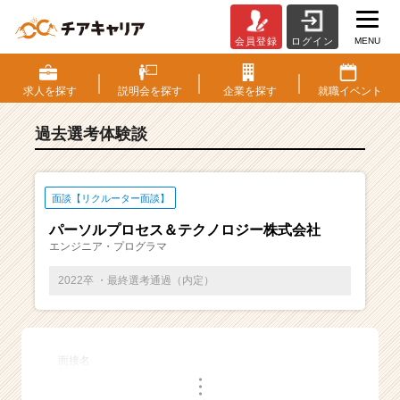
MENU
会員登録
ログイン
E
S・
選
求人を
探す
説明会を
探す
企業を
探す
就職
イベント
考
体
過去選考体験談
験
談
一
覧
面談【リクルーター面談】
|
パーソルプロセス＆テクノロジー株式会社
ベ
エンジニア・プログラマ
ン
チ
2022卒 ・最終選考通過（内定）
ャ
ー・
成
長
面接名
企
・
業
・
・