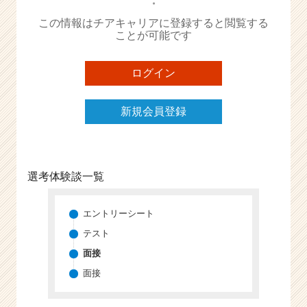
か
・
ら
この情報はチアキャリアに登録すると閲覧する
ス
ことが可能です
カ
ウ
ログイン
ト
が
届
新規会員登録
く
就
活
サ
選考体験談一覧
イ
ト
チ
エントリーシート
ア
テスト
キ
ャ
面接
リ
面接
ア
（C
h