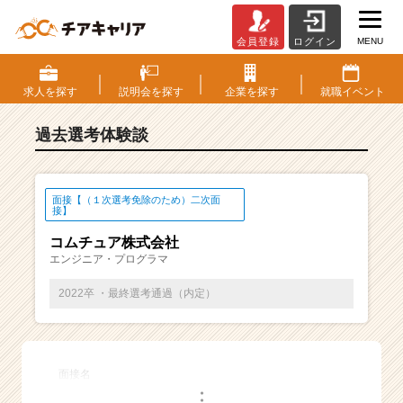
MENU
会員登録
ログイン
E
S・
選
求人を
探す
説明会を
探す
企業を
探す
就職
イベント
考
体
過去選考体験談
験
談
一
覧
面接【（１次選考免除のため）二次面
接】
|
ベ
コムチュア株式会社
ン
エンジニア・プログラマ
チ
2022卒 ・最終選考通過（内定）
ャ
ー・
成
長
企
面接名
業
・
・