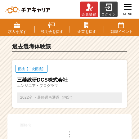
MENU
会員登録
ログイン
E
S・
選
求人を
探す
説明会を
探す
企業を
探す
就職
イベント
考
体
過去選考体験談
験
談
一
覧
面接【二次面接】
|
三菱総研DCS株式会社
ベ
エンジニア・プログラマ
ン
チ
2022卒 ・最終選考通過（内定）
ャ
ー・
成
長
面接名
企
・
業
・
・