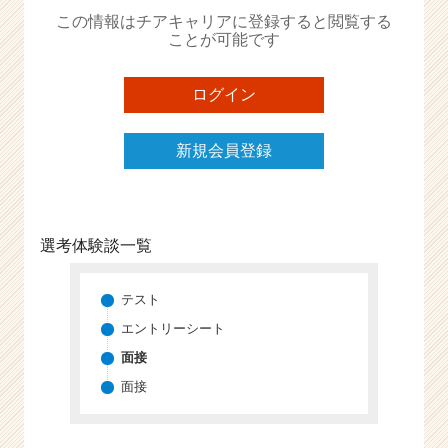
か
この情報はチアキャリアに登録すると閲覧する
ら
ことが可能です
ス
カ
ウ
ログイン
ト
が
新規会員登録
届
く
就
活
サ
選考体験談一覧
イ
ト
チ
テスト
ア
エントリーシート
キ
面接
ャ
リ
面接
ア
（C
h