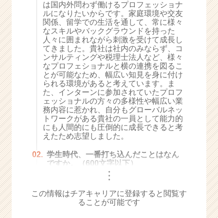
は国内外問わず働けるプロフェッショナ
e
ルになりたいからです。家庭環境や交友
e
関係、留学での生活を通して、常に様々
r
なスキルやバックグラウンドを持った
人々に囲まれながら刺激を受けて成長し
C
てきました。貴社は社内のみならず、コ
a
ンサルティングや税理士法人など、様々
r
なプロフェショナルと横の連携を図るこ
e
とが可能なため、幅広い知見を身に付け
e
られる環境があると考えています。ま
r）
た、インターンに参加されていたプロフ
ェッショナルの方々の多様性や幅広い業
務内容に惹かれ、自分もグローバルネッ
トワークがある貴社の一員として能力的
にも人間的にも圧倒的に成長できると考
えたため志望しました。
02.
学生時代、一番打ち込んだことはなん
ですか。（600文字以下）
・
・
・
この情報はチアキャリアに登録すると閲覧す
ることが可能です