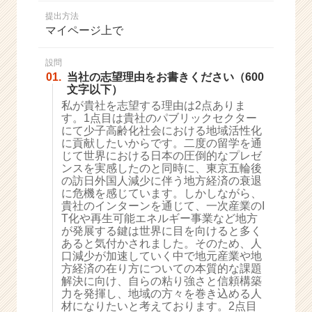
か
提出方法
ら
マイページ上で
ス
カ
ウ
設問
01.
当社の志望理由をお書きください（600
ト
文字以下）
が
私が貴社を志望する理由は2点ありま
届
す。1点目は貴社のパブリックセクター
く
にて少子高齢化社会における地域活性化
就
に貢献したいからです。二度の留学を通
活
じて世界における日本の圧倒的なプレゼ
サ
ンスを実感したのと同時に、東京五輪後
イ
の訪日外国人減少に伴う地方経済の衰退
に危機を感じています。しかしながら、
ト
貴社のインターンを通じて、一次産業のI
チ
T化や再生可能エネルギー事業など地方
ア
が発展する鍵は世界に目を向けると多く
キ
あると気付かされました。そのため、人
ャ
口減少が加速していく中で地元産業や地
リ
方経済の在り方についての本質的な課題
解決に向け、自らの粘り強さと信頼構築
ア
力を発揮し、地域の方々を巻き込める人
（C
材になりたいと考えております。2点目
h