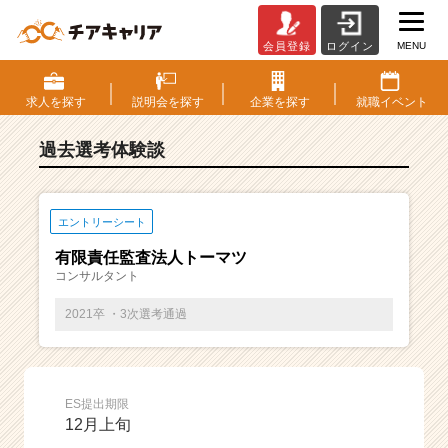
MENU
会員登録
ログイン
E
S・
選
求人を
探す
説明会を
探す
企業を
探す
就職
イベント
考
体
過去選考体験談
験
談
一
覧
エントリーシート
|
有限責任監査法人トーマツ
ベ
コンサルタント
ン
チ
2021卒 ・3次選考通過
ャ
ー・
成
長
ES提出期限
企
12月上旬
業