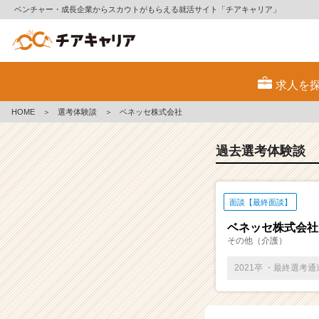
ベンチャー・成長企業からスカウトがもらえる就活サイト「チアキャリア」
E
S・
求人を
選
考
HOME
＞
選考体験談
＞
ベネッセ株式会社
体
験
談
過去選考体験談
一
覧
|
面談【最終面談】
ベ
ン
ベネッセ株式会社
チ
その他（介護）
ャ
ー・
2021卒 ・最終選考
成
長
企