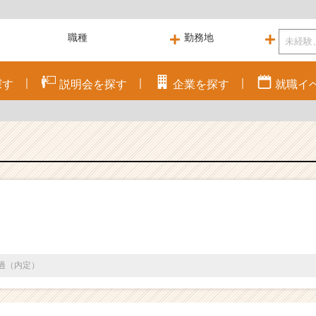
探す
説明会を
探す
企業を
探す
就職
イ
通過（内定）