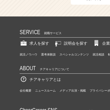
（C
h
e
e
r
C
SERVICE
a
就職サービス
r
e
求人を探す
説明会を探す
企業
e
r）
就活ノウハウ
選考体験談
スペシャルコンテンツ
就活相談
ABOUT
チアキャリアについて
チアキャリアとは
会社概要
ニュースルーム
メディア出演・掲載
プライバシー