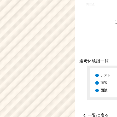
業
面接名
か
ら
ス
カ
ウ
ト
が
届
く
就
選考体験談一覧
活
サ
イ
テスト
ト
面談
チ
面談
ア
キ
ャ
リ
ア
一覧に戻る