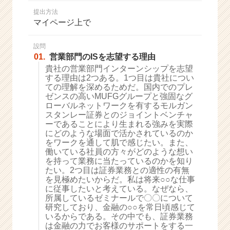
か
提出方法
ら
マイページ上で
ス
カ
ウ
設問
01.
営業部門のISを志望する理由
ト
が
貴社の営業部門インターンシップを志望
する理由は2つある。1つ目は貴社につい
届
ての理解を深めるためだ。国内でのプレ
く
ゼンスの高いMUFGグループと強固なグ
就
ローバルネットワークを有するモルガン
活
スタンレー証券とのジョイントベンチャ
サ
ーであることにより生まれる強みを実際
イ
にどのような場面で活かされているのか
をワークを通して肌で感じたい。また、
ト
働いている社員の方々がどのような想い
チ
を持って業務に当たっているのかを知り
ア
たい。2つ目は証券業務との適性の有無
キ
を見極めたいからだ。私は将来○○な仕事
ャ
に従事したいと考えている。なぜなら、
リ
所属しているゼミナールで〇〇について
研究しており、金融の○○を常日頃感じて
ア
いるからである。その中でも、証券業務
（C
は金融の力でお客様のサポートをする一
h