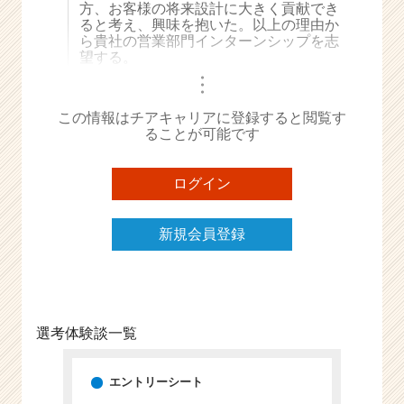
方、お客様の将来設計に大きく貢献でき
e
ると考え、興味を抱いた。以上の理由か
e
ら貴社の営業部門インターンシップを志
r
望する。
C
・
・
・
a
r
この情報はチアキャリアに登録すると閲覧す
e
ることが可能です
e
r）
ログイン
新規会員登録
選考体験談一覧
エントリーシート