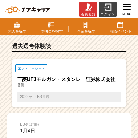
MENU
会員登録
ログイン
E
S・
選
求人を
探す
説明会を
探す
企業を
探す
就職
イベント
考
体
過去選考体験談
験
談
一
覧
エントリーシート
|
三菱UFJモルガン・スタンレー証券株式会社
ベ
営業
ン
チ
2022卒 ・ES通過
ャ
ー・
成
長
ES提出期限
企
1月4日
業