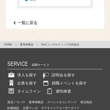
e
e
r
C
一覧に戻る
a
r
e
e
HOME
＞
選考体験談
＞
PwCコンサルティング合同会社
r）
SERVICE
就職サービス
求人を探す
説明会を探す
企業を探す
就職イベントを探す
タイムライン
適性検査
就活ノウハウ
選考体験談
スペシャルコンテンツ
就活相談
転職相談
企業マンガ
チアキャリアユーザーガイド