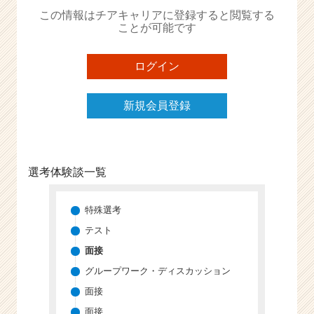
か
この情報はチアキャリアに登録すると閲覧する
ら
ことが可能です
ス
カ
ウ
ログイン
ト
が
新規会員登録
届
く
就
活
サ
選考体験談一覧
イ
ト
チ
特殊選考
ア
テスト
キ
面接
ャ
リ
グループワーク・ディスカッション
ア
面接
（C
面接
h