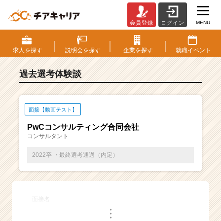
MENU
会員登録
ログイン
E
S・
選
求人を
探す
説明会を
探す
企業を
探す
就職
イベント
考
体
過去選考体験談
験
談
一
覧
面接【動画テスト】
|
PwCコンサルティング合同会社
ベ
コンサルタント
ン
チ
2022卒 ・最終選考通過（内定）
ャ
ー・
成
長
面接名
企
・
業
・
・