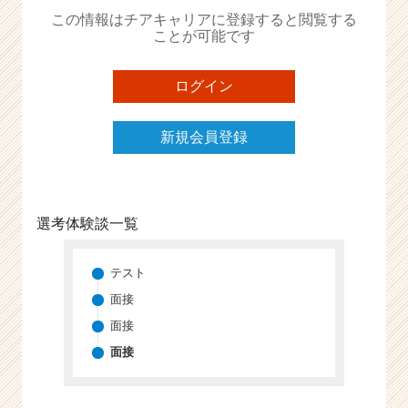
か
この情報はチアキャリアに登録すると閲覧する
ら
ことが可能です
ス
カ
ウ
ログイン
ト
が
新規会員登録
届
く
就
活
サ
選考体験談一覧
イ
ト
チ
テスト
ア
面接
キ
面接
ャ
リ
面接
ア
（C
h