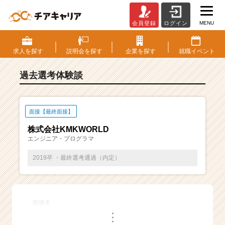
MENU
会員登録
ログイン
E
S・
選
求人を
探す
説明会を
探す
企業を
探す
就職
イベント
考
体
過去選考体験談
験
談
一
覧
面接【最終面接】
|
株式会社KMKWORLD
ベ
エンジニア・プログラマ
ン
チ
2019卒 ・最終選考通過（内定）
ャ
ー・
成
長
面接名
企
・
業
・
・