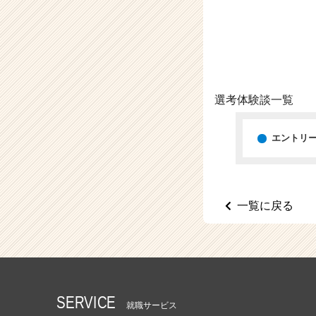
（C
h
e
e
r
C
a
選考体験談一覧
r
e
e
エントリ
r）
一覧に戻る
SERVICE
就職サービス