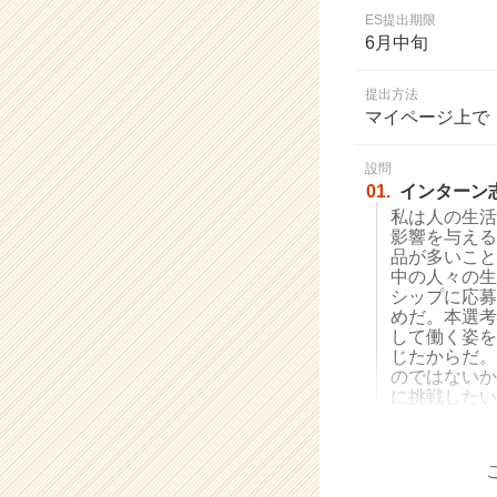
業
ES提出期限
か
6月中旬
ら
ス
提出方法
カ
マイページ上で
ウ
ト
設問
が
01.
インターン
届
私は人の生活
く
影響を与える
就
品が多いこと
活
中の人々の生
サ
シップに応募
イ
めだ。本選考
して働く姿を
ト
じたからだ。
チ
のではないか
ア
に挑戦したい
キ
ャ
リ
ア