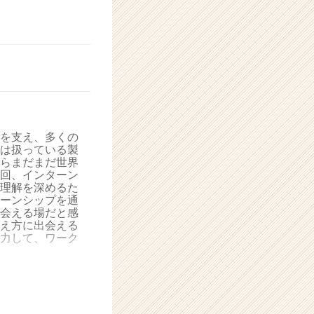
を支え、多くの
は扱っている製
らまだまだ世界
回、インターン
理解を深めるた
ーンシップを通
会える場だと感
え方に出会える
力して、ワーク