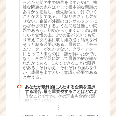
られた期間の中で結果を出すために、複
e
雑な問題の糸をほぐして根本的な問題の
e
ありかを把握し、優先順位をつけていく
r
ことが大切である。「粘り強さ」も欠か
せない。企業が外部のコンサルタントに
C
わざわざ依頼するような問題は難しい問
a
題であろう。初めからうまくいくのは難
r
しいと覚悟の上、1つの案がダメでも切
e
り替えて次の案に取り組み必ず結果を出
e
そうと粘る必要がある。最後に、「チー
r）
ムワーク」が欠かせない。クライアント
にとって大事なのは、誰が解いたかでは
なく、その問題に対して最善の解が導か
れたかである。1人でできることは限界
がある。それゆえ、それぞれの強みを生
かし成果を出すという意識が必要である
と考える。
02.
あなたが最終的に入社する企業を選択
する場合､最も重要視することはどのよ
うなことですか。その理由も含めて説
明してください。
・
・
・