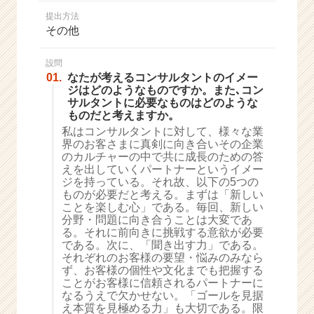
か
提出方法
ら
その他
ス
カ
ウ
設問
01.
なたが考えるコンサルタントのイメー
ト
ジはどのようなものですか。また､コン
が
サルタントに必要なものはどのような
届
ものだと考えますか。
く
私はコンサルタントに対して、様々な業
就
界のお客さまに真剣に向き合いその企業
活
のカルチャーの中で共に成長のための答
サ
えを出していくパートナーというイメー
イ
ジを持っている。それ故、以下の5つの
ものが必要だと考える。まずは「新しい
ト
ことを楽しむ心」である。毎回、新しい
チ
分野・問題に向き合うことは大変であ
ア
る。それに前向きに挑戦する意欲が必要
キ
である。次に、「聞き出す力」である。
ャ
それぞれのお客様の要望・悩みのみなら
リ
ず、お客様の個性や文化までも把握する
ことがお客様に信頼されるパートナーに
ア
なるうえで欠かせない。「ゴールを見据
（C
え本質を見極める力」も大切である。限
h