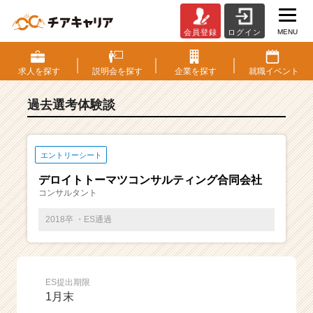
MENU
会員登録
ログイン
E
S・
選
求人を
探す
説明会を
探す
企業を
探す
就職
イベント
考
体
過去選考体験談
験
談
一
覧
エントリーシート
|
デロイトトーマツコンサルティング合同会社
ベ
コンサルタント
ン
チ
2018卒 ・ES通過
ャ
ー・
成
長
ES提出期限
企
1月末
業