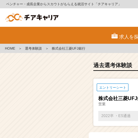
ベンチャー・成長企業からスカウトがもらえる就活サイト「チアキャリア」
E
S・
求人を
選
考
HOME
＞
選考体験談
＞
株式会社三菱UFJ銀行
体
験
談
過去選考体験談
一
覧
|
エントリーシート
ベ
ン
株式会社三菱UF
チ
営業
ャ
ー・
2022卒 ・ES通過
成
長
企