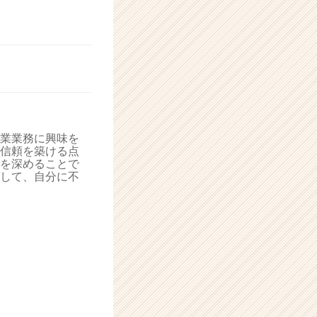
業業務に興味を
信頼を築ける点
を深めることで
して、自分に不