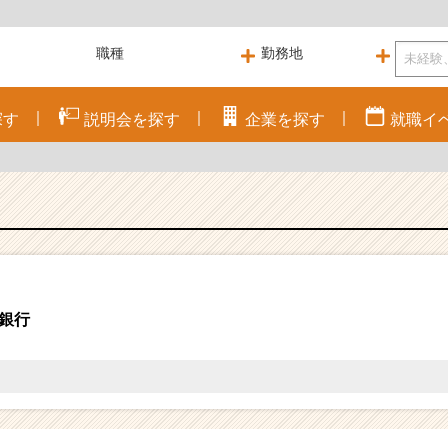
探す
説明会を
探す
企業を
探す
就職
イ
J銀行