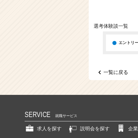
（C
h
e
e
選考体験談一覧
r
C
a
エントリ
r
e
e
r）
一覧に戻る
SERVICE
就職サービス
求人を探す
説明会を探す
企業