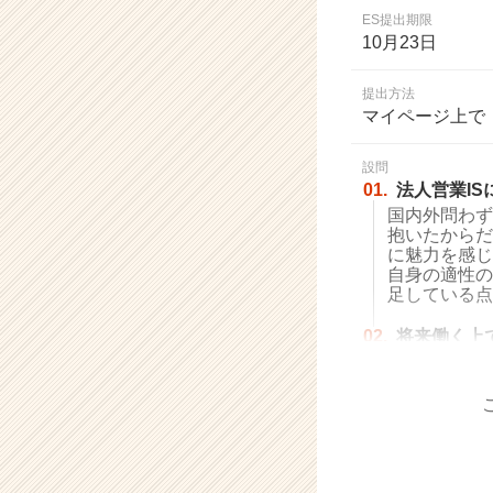
業
ES提出期限
か
10月23日
ら
ス
提出方法
カ
マイページ上で
ウ
ト
設問
が
01.
法人営業I
届
国内外問わず
く
抱いたからだ
就
に魅力を感じ
活
自身の適性の
サ
足している点
イ
ト
02.
将来働く上
チ
ア
キ
ャ
リ
ア