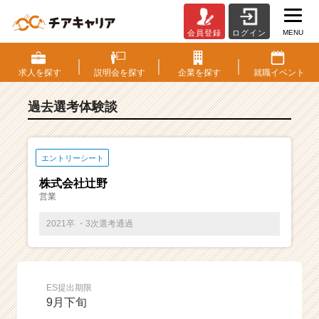
MENU
会員登録
ログイン
E
S・
選
求人を
探す
説明会を
探す
企業を
探す
就職
イベント
考
体
過去選考体験談
験
談
一
覧
エントリーシート
|
株式会社辻野
ベ
営業
ン
チ
2021卒 ・3次選考通過
ャ
ー・
成
長
ES提出期限
企
9月下旬
業