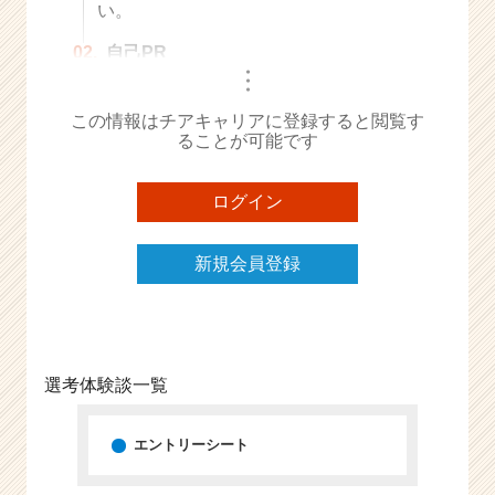
い。
e
e
02.
自己PR
r
・
・
・
C
a
この情報はチアキャリアに登録すると閲覧す
r
ることが可能です
e
e
ログイン
r）
新規会員登録
選考体験談一覧
エントリーシート