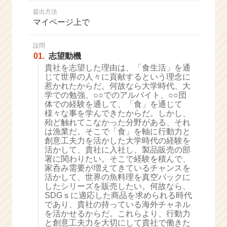
か
提出方法
ら
マイページ上で
ス
カ
ウ
設問
01.
志望動機
ト
が
貴社を志望した理由は、「食生活」を通
じて世界の人々に貢献するという理念に
届
惹かれたからだ。何故なら大学時代、大
く
学での勉強、○○でのアルバイト、○○団
就
体での経験を通して、「食」を通じて
活
様々な事を学んできたからだ。しかし、
サ
殆ど触れてこなかった分野がある、それ
イ
は漁業だ。そこで「食」を軸に行動力と
創意工夫力を活かした大学時代の経験を
ト
活かして、貴社に入社し、製品販売の部
チ
署に関わりたい。そこで経験を積んで、
ア
家呑み需要が増えてきているチャンスを
キ
活かして、世界の魚料理を真空パックに
ャ
したシリーズを販売したい。何故なら、
リ
SDGｓに適応した商品を求められる時代
であり、貴社の持っている海外チャネル
ア
を活かせるからだ。これらより、行動力
（C
と創意工夫力を大切にして貴社で働きた
h