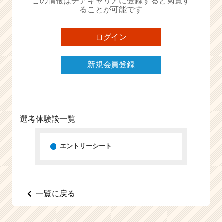
この情報はチアキャリアに登録すると閲覧す
ることが可能です
e
e
r
ログイン
C
a
r
新規会員登録
e
e
r）
選考体験談一覧
エントリーシート
一覧に戻る