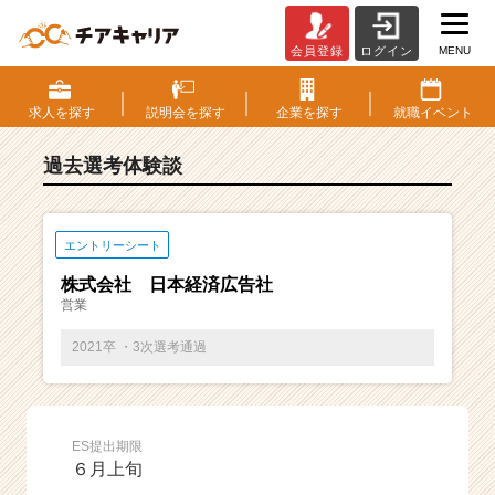
MENU
会員登録
ログイン
E
S・
選
求人を
探す
説明会を
探す
企業を
探す
就職
イベント
考
体
過去選考体験談
験
談
一
覧
エントリーシート
|
株式会社 日本経済広告社
ベ
営業
ン
チ
2021卒 ・3次選考通過
ャ
ー・
成
長
ES提出期限
企
６月上旬
業