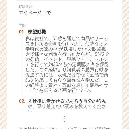
か
提出方法
ら
マイページ上で
ス
カ
ウ
設問
01.
志望動機
ト
が
私は貴社で、五感を通して商品やサービ
スを伝える企画を行いたい。何故なら大
届
学時代友達の○○が栽培した○○の販路拡
く
大で様々な施策を行ったからだ。SNSで
就
の発信、イベント、現地ツアー、マルシ
活
ェを行って約20名もの定期購入者を獲得
サ
した。この経験より消費者の購買行動を
イ
促進するには、表現だけでなく五感で商
品を体感してもらう重要性を学んだ。こ
ト
の経験より貴社で五感を通して商品やサ
チ
ービスを伝える企画を行いたい。
ア
キ
02.
入社後に活かせるであろう自分の強み
ャ
や、乗り越えたい弱みを教えてくださ
リ
い。
ア
・
・
・
（C
h