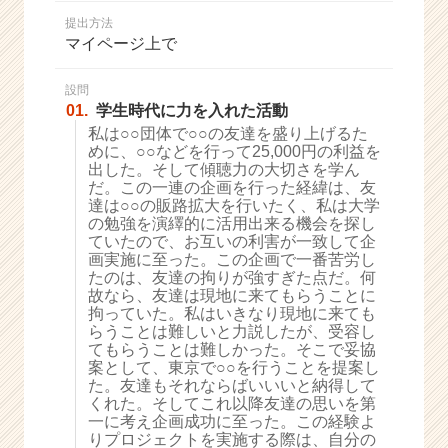
か
提出方法
ら
マイページ上で
ス
カ
ウ
設問
01.
学生時代に力を入れた活動
ト
が
私は○○団体で○○の友達を盛り上げるた
めに、○○などを行って25,000円の利益を
届
出した。そして傾聴力の大切さを学ん
く
だ。この一連の企画を行った経緯は、友
就
達は○○の販路拡大を行いたく、私は大学
活
の勉強を演繹的に活用出来る機会を探し
サ
ていたので、お互いの利害が一致して企
イ
画実施に至った。この企画で一番苦労し
たのは、友達の拘りが強すぎた点だ。何
ト
故なら、友達は現地に来てもらうことに
チ
拘っていた。私はいきなり現地に来ても
ア
らうことは難しいと力説したが、受容し
キ
てもらうことは難しかった。そこで妥協
ャ
案として、東京で○○を行うことを提案し
リ
た。友達もそれならばいいいと納得して
くれた。そしてこれ以降友達の思いを第
ア
一に考え企画成功に至った。この経験よ
（C
りプロジェクトを実施する際は、自分の
h