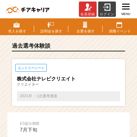
MENU
会員登録
ログイン
E
S・
選
求人を
探す
説明会を
探す
企業を
探す
就職
イベント
考
体
過去選考体験談
験
談
一
覧
エントリーシート
|
株式会社テレビクリエイト
ベ
クリエイター
ン
チ
2021卒 ・1次選考通過
ャ
ー・
成
長
ES提出期限
企
7月下旬
業