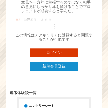
意見を一方的に主張するのではなく相手
e
の意見にしっかり耳を傾けることでプロ
e
ジェクトが成功すると学んだ。
r
C
02.
自己PR ４００
・
a
・
・
r
この情報はチアキャリアに登録すると閲覧す
e
ることが可能です
e
r）
ログイン
新規会員登録
選考体験談一覧
エントリーシート