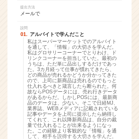
か
提出方法
ら
メールで
ス
カ
ウ
設問
01.
アルバイトで学んだこと
ト
が
私はスーパーマーケットでのアルバイト
を通して、「情報」の大切さを学んだ。
届
私はグロサリーコーナーでとりわけ、ド
く
リンクコーナーを担当していた。最初の
就
うちは、ただ単に品出しするだけであっ
活
た。3カ月経って仕事が慣れてきたら、
サ
どの商品が売れるかどうか分かってきた
イ
ので、上司に新商品は売れるのでもっと
仕入れるべきと箴言したら断られた。何
ト
故ならPOSデータには、売れ行きデータ
チ
があるからだ。しかしPOSには、最新商
ア
品のデータは、少ない。そこで日経MJ、
キ
業界誌、WEBメディアに記載されている
ャ
記事やデータを上司に提示したら納得し
リ
てくれて、これ以降新商品は、自分の裁
量で仕入れることが出来るようになっ
ア
た。この経験より客観的な「情報」を通
（C
して、相手を説得する大切さを学んだ。
h