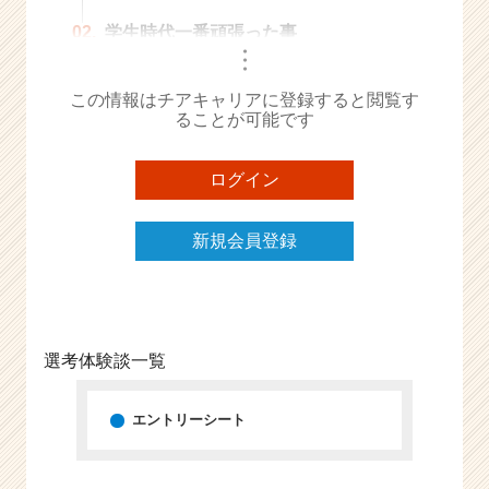
e
02.
学生時代一番頑張った事
e
・
・
r
・
C
この情報はチアキャリアに登録すると閲覧す
a
ることが可能です
r
e
ログイン
e
r）
新規会員登録
選考体験談一覧
エントリーシート