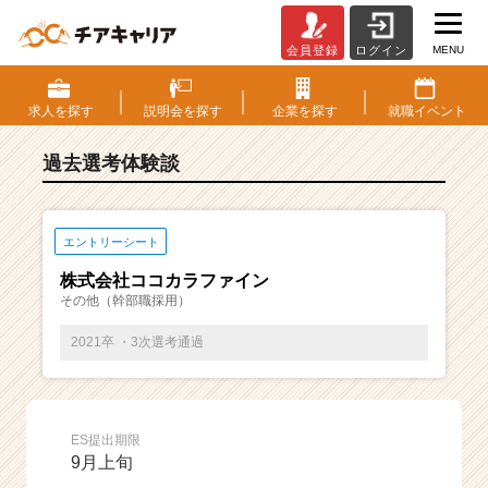
MENU
会員登録
ログイン
E
S・
選
求人を
探す
説明会を
探す
企業を
探す
就職
イベント
考
体
過去選考体験談
験
談
一
覧
エントリーシート
|
株式会社ココカラファイン
ベ
その他（幹部職採用）
ン
チ
2021卒 ・3次選考通過
ャ
ー・
成
長
ES提出期限
企
9月上旬
業