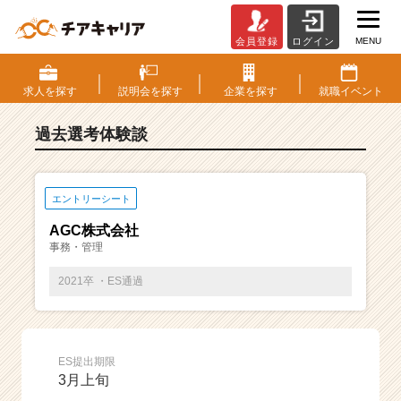
MENU
会員登録
ログイン
E
S・
選
求人を
探す
説明会を
探す
企業を
探す
就職
イベント
考
体
過去選考体験談
験
談
一
覧
エントリーシート
|
AGC株式会社
ベ
事務・管理
ン
チ
2021卒 ・ES通過
ャ
ー・
成
長
ES提出期限
企
3月上旬
業