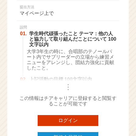
か
提出方法
ら
マイページ上で
ス
カ
ウ
設問
01.
学生時代頑張ったこと テーマ：他の人
ト
と協力して取り組んだことについて 100
が
文字以内
届
大学3年生の時に、合唱部のテノールパ
く
ート内でサブリーダーの立場から練習メ
就
ニューをアレンジし、団結力強化に貢献
活
したこと。
サ
イ
02.
上記活動の目標 100文字以内
ト
・
・
・
チ
ア
この情報はチアキャリアに登録すると閲覧す
ることが可能です
キ
ャ
リ
ログイン
ア
（C
h