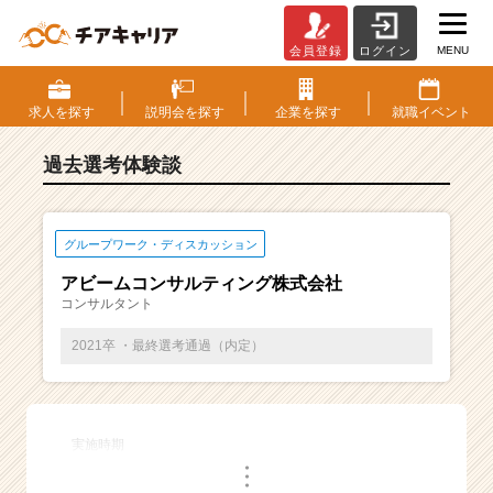
MENU
会員登録
ログイン
E
S・
選
求人を
探す
説明会を
探す
企業を
探す
就職
イベント
考
体
過去選考体験談
験
談
一
覧
グループワーク・ディスカッション
|
アビームコンサルティング株式会社
ベ
コンサルタント
ン
チ
2021卒 ・最終選考通過（内定）
ャ
ー・
成
長
実施時期
企
・
業
・
・