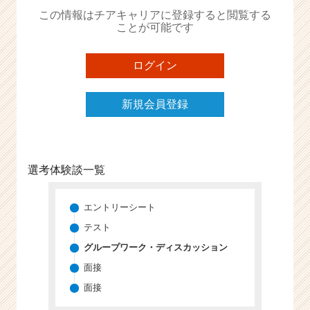
か
この情報はチアキャリアに登録すると閲覧する
ら
ことが可能です
ス
カ
ウ
ログイン
ト
が
新規会員登録
届
く
就
活
サ
選考体験談一覧
イ
ト
チ
エントリーシート
ア
テスト
キ
グループワーク・ディスカッション
ャ
リ
面接
ア
面接
（C
h