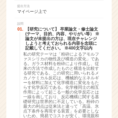
か
提出方法
ら
マイページ上で
ス
カ
ウ
設問
01.
【研究について】 卒業論文・修士論文
ト
(テーマ、目的、内容、やりがい等） ※
が
論文が未提出の方は、現在チャレンジ
届
しようと考えておられる内容を念頭に
く
記載してください。 ※400文字以内
就
私の研究テーマは「粉砕によるアモルフ
活
ァスシリカの物性及び構造の変化」であ
サ
る。ガラス材料を粉砕により作成し、従
イ
来の方法で作成したものと構造を比較す
る研究である。この研究に用いられるメ
ト
カノケミカル反応は、機械的なエネルギ
チ
ーを材料に加えて化学構造に変化をもた
ア
らす化学反応である。化学種同士の相互
キ
作用によって起こる一般の化学反応とは
ャ
一線を画しており、反応機構に関する基
リ
礎研究は世界的に不足している。粉砕の
最大の利点は従来法と違って「高温、氷
ア
点下条件を再現する装置」を必要としな
（C
いため、簡易でコストが安く、環境親和
h