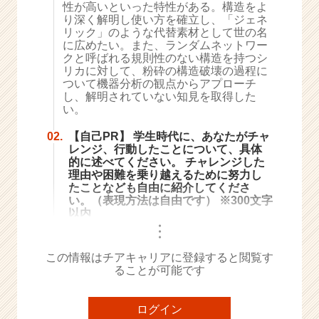
性が高いといった特性がある。構造をよ
e
り深く解明し使い方を確立し、「ジェネ
e
リック」のような代替素材として世の名
r
に広めたい。また、ランダムネットワー
クと呼ばれる規則性のない構造を持つシ
C
リカに対して、粉砕の構造破壊の過程に
a
ついて機器分析の観点からアプローチ
r
し、解明されていない知見を取得した
e
い。
e
r）
02.
【自己PR】 学生時代に、あなたがチャ
レンジ、行動したことについて、具体
的に述べてください。 チャレンジした
理由や困難を乗り越えるために努力し
たことなども自由に紹介してくださ
い。（表現方法は自由です） ※300文字
以内
・
・
・
この情報はチアキャリアに登録すると閲覧す
ることが可能です
ログイン