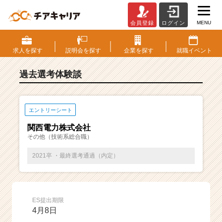
MENU
会員登録
ログイン
E
S・
選
求人を
探す
説明会を
探す
企業を
探す
就職
イベント
考
体
過去選考体験談
験
談
一
覧
エントリーシート
|
関西電力株式会社
ベ
その他（技術系総合職）
ン
チ
2021卒 ・最終選考通過（内定）
ャ
ー・
成
長
ES提出期限
企
4月8日
業