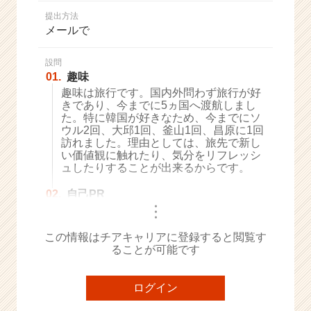
か
提出方法
ら
メールで
ス
カ
ウ
設問
01.
趣味
ト
が
趣味は旅行です。国内外問わず旅行が好
きであり、今までに5ヵ国へ渡航しまし
届
た。特に韓国が好きなため、今までにソ
く
ウル2回、大邱1回、釜山1回、昌原に1回
就
訪れました。理由としては、旅先で新し
活
い価値観に触れたり、気分をリフレッシ
サ
ュしたりすることが出来るからです。
イ
ト
02.
自己PR
・
チ
・
・
ア
この情報はチアキャリアに登録すると閲覧す
キ
ることが可能です
ャ
リ
ア
ログイン
（C
h