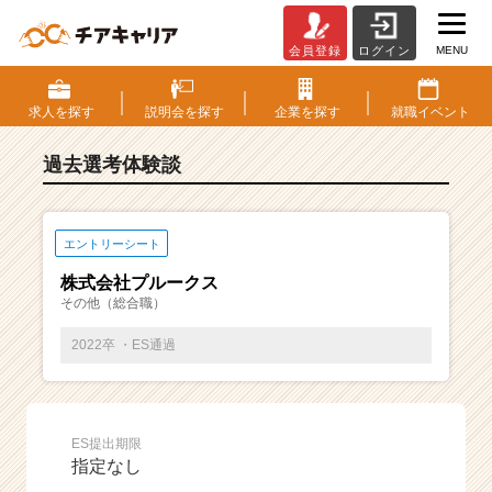
MENU
会員登録
ログイン
E
S・
選
求人を
探す
説明会を
探す
企業を
探す
就職
イベント
考
体
過去選考体験談
験
談
一
覧
エントリーシート
|
株式会社プルークス
ベ
その他（総合職）
ン
チ
2022卒 ・ES通過
ャ
ー・
成
長
ES提出期限
企
指定なし
業