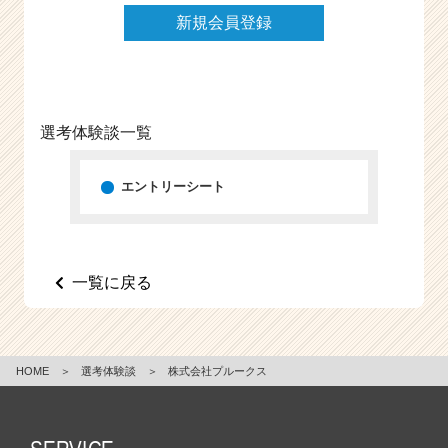
e
新規会員登録
e
r
C
a
r
選考体験談一覧
e
e
エントリーシート
r）
一覧に戻る
HOME
＞
選考体験談
＞
株式会社プルークス