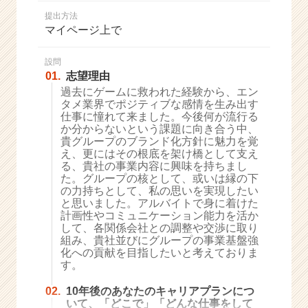
か
提出方法
ら
マイページ上で
ス
カ
ウ
設問
01.
志望理由
ト
が
過去にゲームに救われた経験から、エン
タメ業界でポジティブな感情を生み出す
届
仕事に憧れて来ました。今後何が流行る
く
か分からないという課題に向き合う中、
就
貴グループのブランド化方針に魅力を覚
活
え、更にはその根底を架け橋として支え
サ
る、貴社の事業内容に興味を持ちまし
イ
た。グループの核として、或いは縁の下
の力持ちとして、私の思いを実現したい
ト
と思いました。アルバイトで身に着けた
チ
計画性やコミュニケーション能力を活か
ア
して、各関係会社との調整や交渉に取り
キ
組み、貴社並びにグループの事業基盤強
ャ
化への貢献を目指したいと考えておりま
リ
す。
ア
02.
10年後のあなたのキャリアプランにつ
（C
いて、「どこで」「どんな仕事をして
h