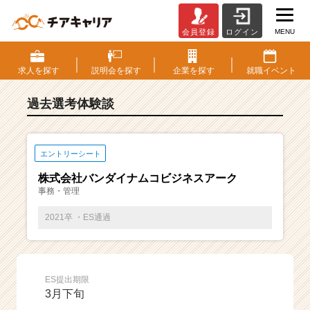
MENU
会員登録
ログイン
E
S・
選
求人を
探す
説明会を
探す
企業を
探す
就職
イベント
考
体
過去選考体験談
験
談
一
覧
エントリーシート
|
株式会社バンダイナムコビジネスアーク
ベ
事務・管理
ン
チ
2021卒 ・ES通過
ャ
ー・
成
長
ES提出期限
企
3月下旬
業