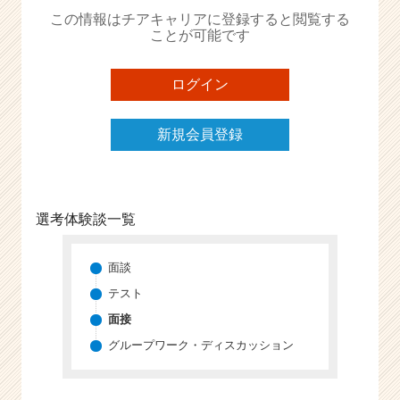
か
この情報はチアキャリアに登録すると閲覧する
ら
ことが可能です
ス
カ
ウ
ログイン
ト
が
新規会員登録
届
く
就
活
サ
選考体験談一覧
イ
ト
チ
面談
ア
テスト
キ
面接
ャ
リ
グループワーク・ディスカッション
ア
（C
h