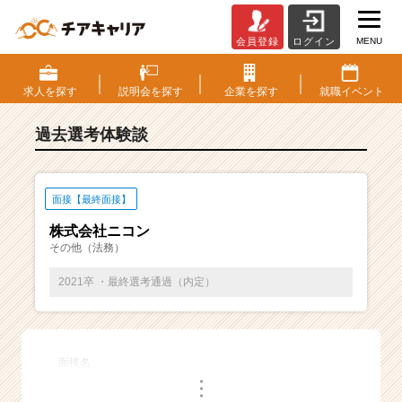
MENU
会員登録
ログイン
E
S・
選
求人を
探す
説明会を
探す
企業を
探す
就職
イベント
考
体
過去選考体験談
験
談
一
覧
面接【最終面接】
|
株式会社ニコン
ベ
その他（法務）
ン
チ
2021卒 ・最終選考通過（内定）
ャ
ー・
成
長
面接名
企
・
業
・
・