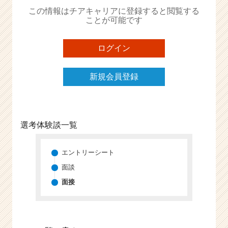
か
この情報はチアキャリアに登録すると閲覧する
ら
ことが可能です
ス
カ
ウ
ログイン
ト
が
新規会員登録
届
く
就
活
サ
選考体験談一覧
イ
ト
チ
エントリーシート
ア
面談
キ
面接
ャ
リ
ア
（C
h