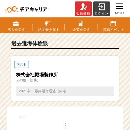
MENU
会員登録
ログイン
E
S・
選
求人を
探す
説明会を
探す
企業を
探す
就職
イベント
考
体
過去選考体験談
験
談
一
覧
テスト
|
株式会社堀場製作所
ベ
その他（法務）
ン
チ
2021卒 ・最終選考通過（内定）
ャ
ー・
成
長
種別
企
・
業
・
・