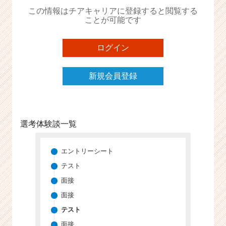
か
この情報はチアキャリアに登録すると閲覧する
ら
ことが可能です
ス
カ
ウ
ログイン
ト
が
新規会員登録
届
く
就
活
サ
選考体験談一覧
イ
ト
チ
エントリーシート
ア
テスト
キ
面接
ャ
リ
面接
ア
テスト
（C
面接
h