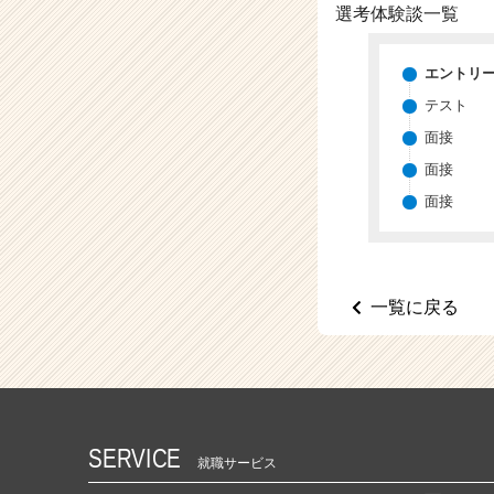
（C
選考体験談一覧
h
e
e
エントリ
r
テスト
C
面接
a
r
面接
e
面接
e
r）
一覧に戻る
SERVICE
就職サービス