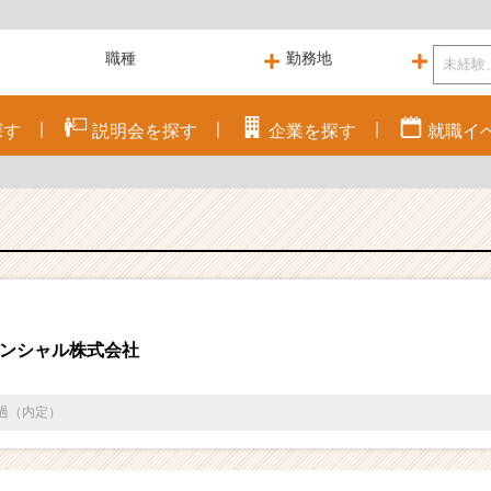
探す
説明会を
探す
企業を
探す
就職
イ
ンシャル株式会社
通過（内定）