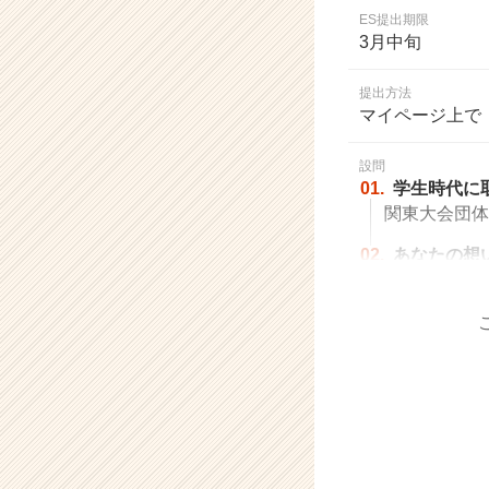
業
ES提出期限
か
3月中旬
ら
ス
提出方法
カ
マイページ上で
ウ
ト
設問
が
01.
学生時代に
届
関東大会団体
く
就
02.
あなたの想
活
サ
イ
ト
チ
ア
キ
ャ
リ
ア