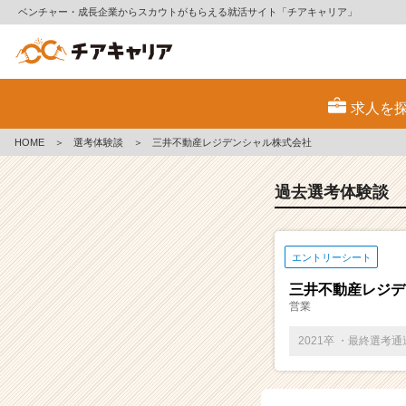
ベンチャー・成長企業からスカウトがもらえる就活サイト「チアキャリア」
E
S・
求人を
選
考
HOME
＞
選考体験談
＞
三井不動産レジデンシャル株式会社
体
験
談
過去選考体験談
一
覧
|
エントリーシート
ベ
ン
三井不動産レジデ
チ
営業
ャ
ー・
2021卒 ・最終選考
成
長
企