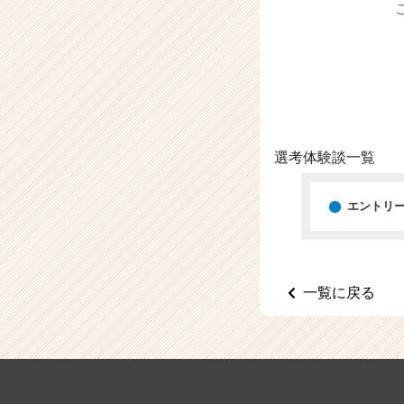
（C
h
e
e
r
C
a
r
e
選考体験談一覧
e
r）
エントリ
一覧に戻る