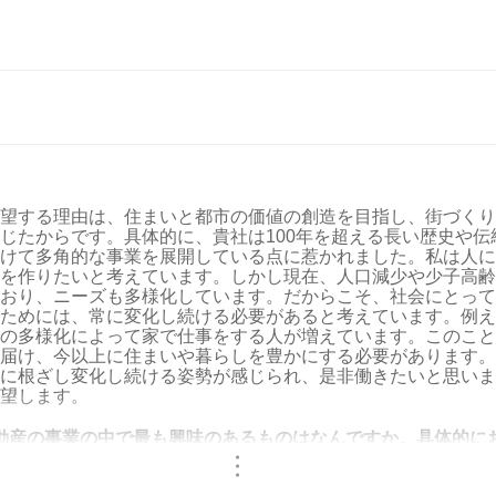
望する理由は、住まいと都市の価値の創造を目指し、街づくり
じたからです。具体的に、貴社は100年を超える長い歴史や伝
けて多角的な事業を展開している点に惹かれました。私は人に
を作りたいと考えています。しかし現在、人口減少や少子高齢
おり、ニーズも多様化しています。だからこそ、社会にとって
ためには、常に変化し続ける必要があると考えています。例え
の多様化によって家で仕事をする人が増えています。このことから
届け、今以上に住まいや暮らしを豊かにする必要があります。
に根ざし変化し続ける姿勢が感じられ、是非働きたいと思いま
望します。
動産の事業の中で最も興味のあるものはなんですか。具体的に
・
・
・