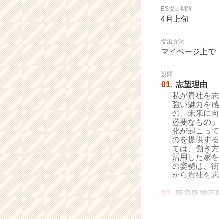
業
ES提出期限
か
4月上旬
ら
ス
提出方法
カ
マイページ上で
ウ
ト
設問
が
01.
志望理由
届
私が貴社を志
く
強い魅力を感
就
の、未来に向
活
必要なもの」
サ
化が起こって
イ
のを提供する
ては、働き方
ト
活用した家を
チ
の姿勢は、街
ア
から貴社を志
キ
ャ
02.
阪急阪神不
リ
ア