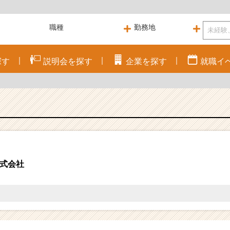
探す
説明会を
探す
企業を
探す
就職
イ
式会社