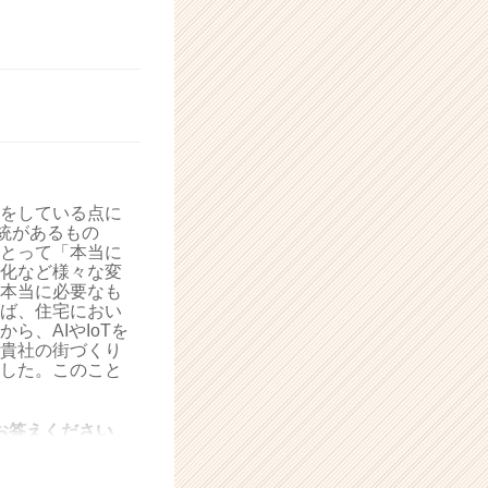
をしている点に
統があるもの
とって「本当に
化など様々な変
本当に必要なも
ば、住宅におい
、AIやIoTを
貴社の街づくり
した。このこと
お答えください