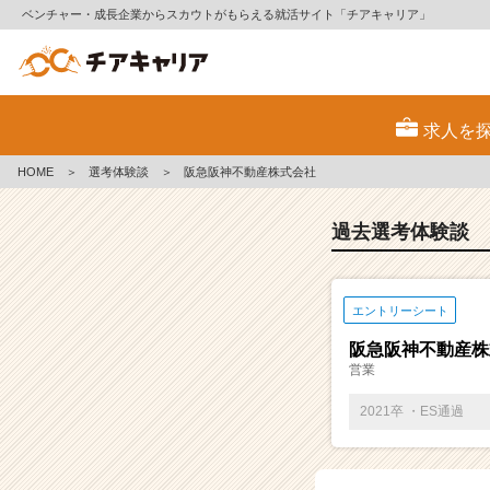
ベンチャー・成長企業からスカウトがもらえる就活サイト「チアキャリア」
E
S・
求人を
選
考
HOME
＞
選考体験談
＞
阪急阪神不動産株式会社
体
験
談
過去選考体験談
一
覧
|
エントリーシート
ベ
ン
阪急阪神不動産株
チ
営業
ャ
ー・
2021卒 ・ES通過
成
長
企